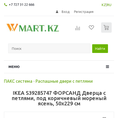
+7 727 31 22 666
KZ
|
RU
Вход
Регистрация
0
Найти
МЕНЮ
ПАКС система
-
Распашные двери с петлями
IKEA S39285747 ФОРСАНД Дверца с
петлями, под коричневый мореный
ясень, 50x229 см