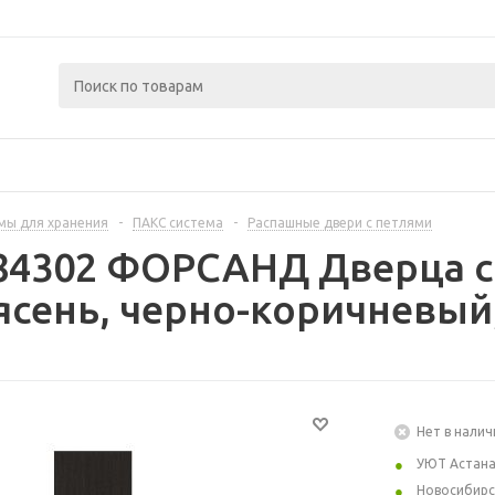
мы для хранения
-
ПАКС система
-
Распашные двери с петлями
84302 ФОРСАНД Дверца с
сень, черно-коричневый,
Нет в налич
УЮТ Астан
Новосибирс