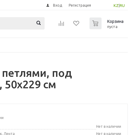
Вход
Регистрация
KZ
|
RU
0
Корзина
пуста
 петлями, под
 50x229 см
ии
а
Нет в наличии
к, Лента
Нет в наличии