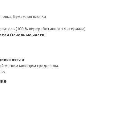
товка, Бумажная пленка
нитель (100 % переработанного материала)
етли
Основные части:
иеся петли
ой мягким моющим средством.
ью.
вке