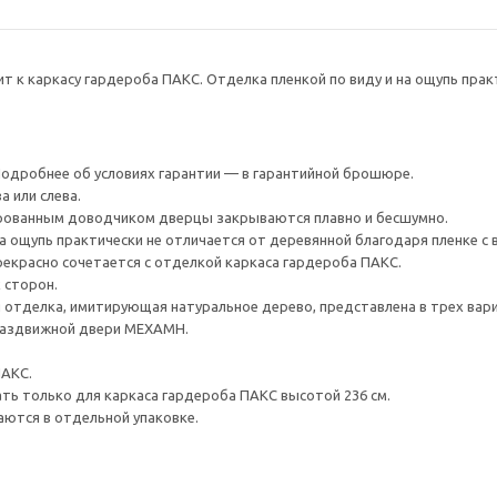
т к каркасу гардероба ПАКС. Отделка пленкой по виду и на ощупь прак
 Подробнее об условиях гарантии — в гарантийной брошюре.
 или слева.
ированным доводчиком дверцы закрываются плавно и бесшумно.
 ощупь практически не отличается от деревянной благодаря пленке с
красно сочетается с отделкой каркаса гардероба ПАКС.
 сторон.
 отделка, имитирующая натуральное дерево, представлена в трех вар
раздвижной двери МЕХАМН.
ПАКС.
ть только для каркаса гардероба ПАКС высотой 236 см.
аются в отдельной упаковке.