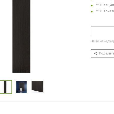
УЮТ в тц А
УЮТ Алмат
Наши менеджер
Поделит