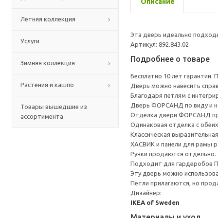
Описание
Летняя коллекция
Эта дверь идеально подходи
Услуги
Артикул: 892.843.02
Подробнее о товаре
Зимняя коллекция
Бесплатно 10 лет гарантии.
Растения и кашпо
Дверь можно навесить справа
Благодаря петлям с интегр
Дверь ФОРСАНД по виду и на
Товары вышедшие из
Отделка двери ФОРСАНД пре
ассортимента
Одинаковая отделка с обеих
Классическая выразительная
ХАСВИК и панели для рамы 
Ручки продаются отдельно.
Подходит для гардеробов 
Эту дверь можно использова
Петли прилагаются, но прод
Дизайнер:
IKEA of Sweden
Материалы и уход