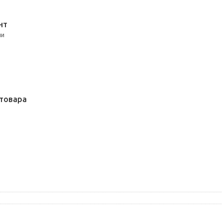
НТ
ли
товара