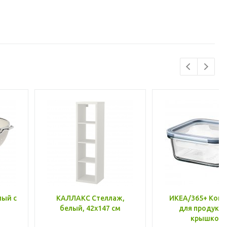
лый с
КАЛЛАКС Стеллаж,
ИКЕА/365+ Конт
белый, 42x147 см
для продукто
крышкой,