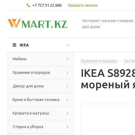
+7 727 31 22 666
Заказать звонок
Интернет магазин товаров
для дома
IKEA
Мебель
Хранение и порядок
-
Систе
IKEA S892
Хранение и порядок
мореный я
Декор для дома
Кухни и бытовая техника
Кровати и матрасы
Стирка и уборка