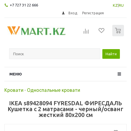
+7 727 31 22 666
KZ
|
RU
Вход
Регистрация
0
Найти
МЕНЮ
Кровати
-
Односпальные кровати
IKEA s89428094 FYRESDAL ФИРЕСДАЛЬ
Кушетка с 2 матрасами - черный/осванг
жесткий 80x200 см