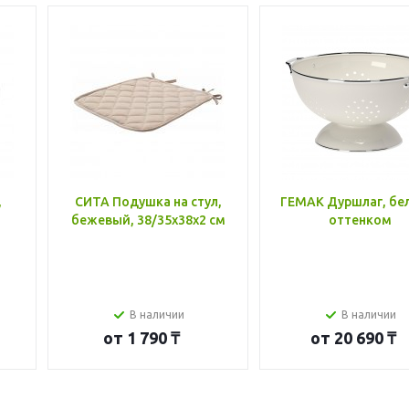
,
СИТА Подушка на стул,
ГЕМАК Дуршлаг, бе
бежевый, 38/35x38x2 см
оттенком
В наличии
В наличии
от
1 790 ₸
от
20 690 ₸