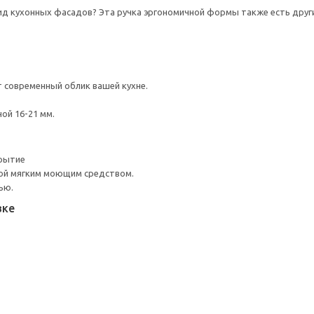
д кухонных фасадов? Эта ручка эргономичной формы также есть други
 современный облик вашей кухне.
ой 16-21 мм.
рытие
ой мягким моющим средством.
ью.
вке