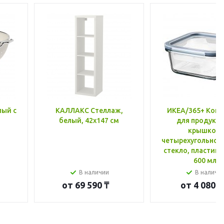
лый с
КАЛЛАКС Стеллаж,
ИКЕА/365+ Конт
белый, 42x147 см
для продукто
крышкой,
четырехугольной
стекло, пластик 
600 мл
В наличии
В наличи
от
69 590 ₸
от
4 080 ₸