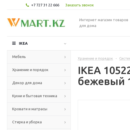
+7 727 31 22 666
Заказать звонок
Интернет магазин товаров
для дома
IKEA
Мебель
Хранение и порядок
-
Систе
IKEA 1052
Хранение и порядок
бежевый 
Декор для дома
Кухни и бытовая техника
Кровати и матрасы
Стирка и уборка