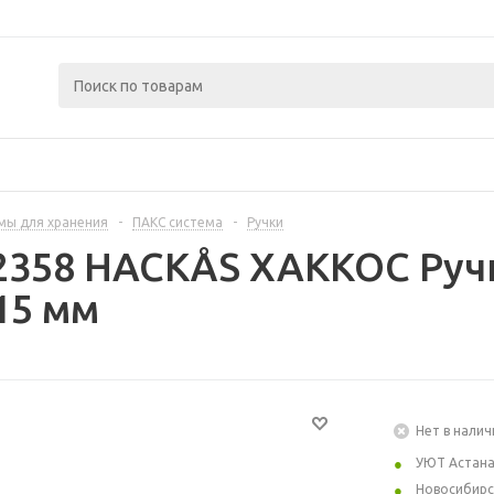
мы для хранения
-
ПАКС система
-
Ручки
2358 HACKÅS ХАККОС Ручк
15 мм
Нет в налич
УЮТ Астан
Новосибирс