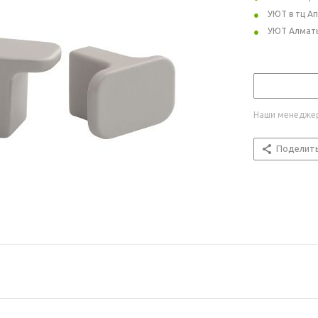
УЮТ в тц А
УЮТ Алмат
Наши менеджер
Поделит