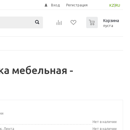
Вход
Регистрация
KZ
|
RU
0
Корзина
пуста
а мебельная -
ии
а
Нет в наличии
к, Лента
Нет в наличии