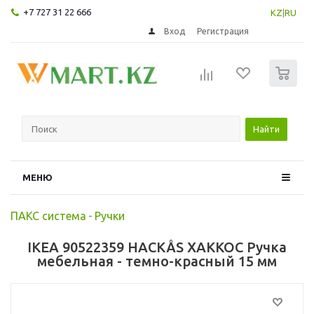
+7 727 31 22 666
KZ
|
RU
Вход
Регистрация
0
Найти
МЕНЮ
ПАКС система
-
Ручки
IKEA 90522359 HACKÅS ХАККОС Ручка
мебельная - темно-красный 15 мм