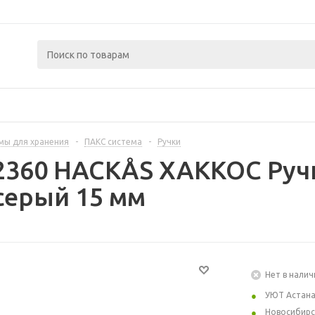
мы для хранения
-
ПАКС система
-
Ручки
2360 HACKÅS ХАККОС Ручк
серый 15 мм
Нет в налич
УЮТ Астан
Новосибирс