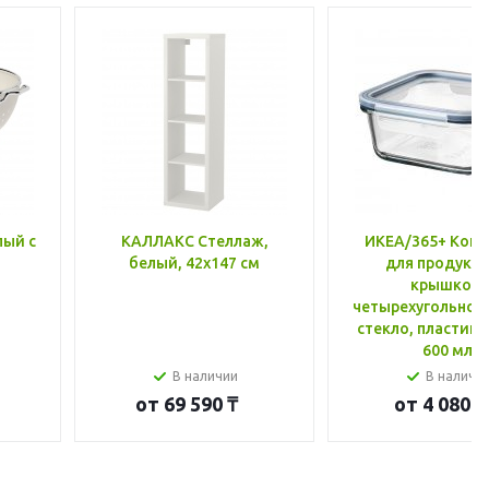
лый с
КАЛЛАКС Стеллаж,
ИКЕА/365+ Конт
белый, 42x147 см
для продукто
крышкой,
четырехугольной
стекло, пластик 
600 мл
В наличии
В наличи
от
69 590 ₸
от
4 080 ₸