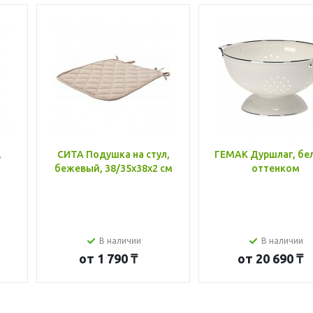
,
СИТА Подушка на стул,
ГЕМАК Дуршлаг, бе
бежевый, 38/35x38x2 см
оттенком
В наличии
В наличии
от
1 790 ₸
от
20 690 ₸