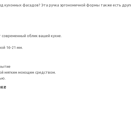
д кухонных фасадов? Эта ручка эргономичной формы также есть други
 современный облик вашей кухне.
ой 16-21 мм.
рытие
ой мягким моющим средством.
ью.
вке