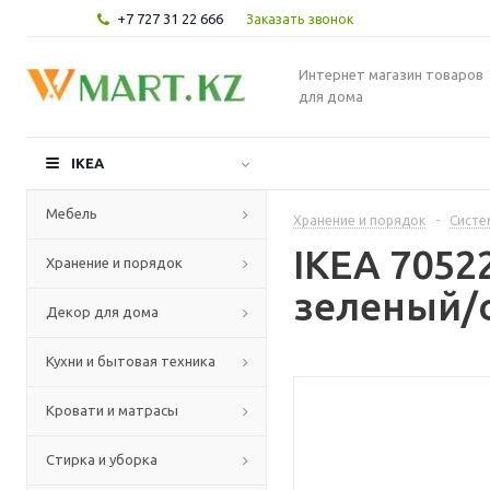
+7 727 31 22 666
Заказать звонок
Интернет магазин товаров
для дома
IKEA
Мебель
Хранение и порядок
-
Систе
IKEA 7052
Хранение и порядок
зеленый/
Декор для дома
Кухни и бытовая техника
Кровати и матрасы
Стирка и уборка