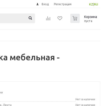
Вход
Регистрация
KZ
|
RU
0
Корзина
пуста
а мебельная -
ии
а
Нет в наличии
к, Лента
Нет в наличии