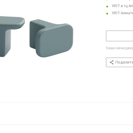
УЮТ в тц А
УЮТ Алмат
Наши менеджер
Поделит