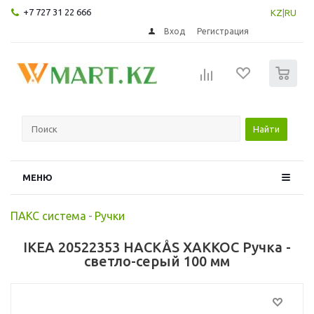
+7 727 31 22 666
KZ
|
RU
Вход
Регистрация
0
Найти
МЕНЮ
ПАКС система
-
Ручки
IKEA 20522353 HACKÅS ХАККОС Ручка -
светло-серый 100 мм