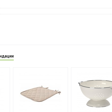
ндации