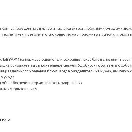
м контейнере для продуктов и наслаждайтесь любимыми блюдами дома, 
 герметичен, поэтому его спокойно можно положить в сумку или рюкза
ЛЬВВАРМ из нержавеющей стали сохраняет вкус блюда, не впитывает зап
шка сохраняет еду в контейнере свежей. Удобно, чтобы взять с собой 
я раздельного хранения блюд. Когда разделитель не нужен, вы легко с
в уходе.
тобы обеспечить герметичность закрывания.
вым использованием.
тель: