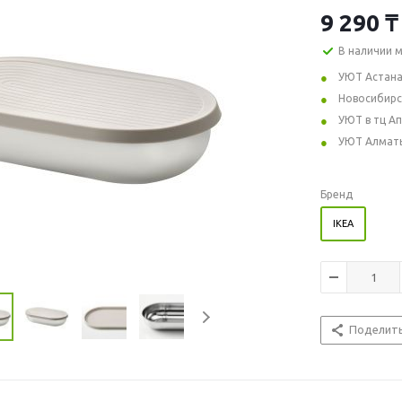
9 290
₸
В наличии 
УЮТ Астан
Новосибирс
УЮТ в тц А
УЮТ Алмат
Бренд
IKEA
Поделит