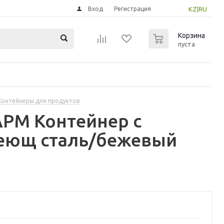
Вход
Регистрация
KZ
|
RU
0
Корзина
пуста
Контейнеры для продуктов
РМ Контейнер с
веющ сталь/бежевый