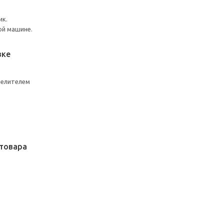
ик.
ой машине.
вке
делителем
товара