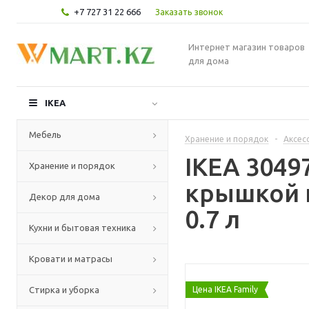
+7 727 31 22 666
Заказать звонок
Интернет магазин товаров
для дома
IKEA
Мебель
Хранение и порядок
-
Аксес
IKEA 304
Хранение и порядок
крышкой 
Декор для дома
0.7 л
Кухни и бытовая техника
Кровати и матрасы
Стирка и уборка
Цена IKEA Family