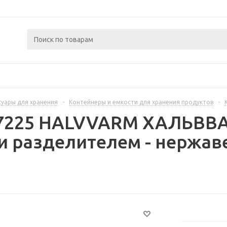
суары для хранения
-
Контейнеры и емкости для хранения продуктов
-
97225 HALVVARM ХАЛЬВВА
и разделителем - нержа