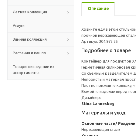
Описание
Летняя коллекция
Услуги
Храните еду в этом стильно
прочной нержавеющей стали,
Зимняя коллекция
Артикул: 304.972.25
Подробнее о товаре
Растения и кашпо
Контейнер для продуктов ХА
Товары вышедшие из
Герметичная силиконовая кры
ассортимента
Со съемным разделителем дл
Непористый материал прост 
Плотно прижмите крышку, ч
Вымойте изделие перед пер
Дизайнер:
Stina Lanneskog
Материалы и уход
Основные части/ Раздели
Нержавеющая сталь
Крышка: