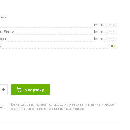
мало
а
Нет в наличии
к, Лента
Нет в наличии
порт
Нет в наличии
ы
1 шт.
В корзину
Цена действительна только для интернет-магазина и может
ься
отличаться от цен в розничных магазинах