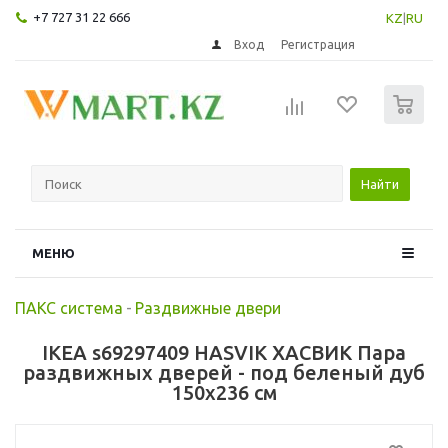
+7 727 31 22 666
KZ
|
RU
Вход
Регистрация
0
Найти
МЕНЮ
ПАКС система
-
Раздвижные двери
IKEA s69297409 HASVIK ХАСВИК Пара
раздвижных дверей - под беленый дуб
150x236 см