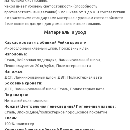
материала к истиранию.
Чехол имеет уровень светостойкости (способность
противостоять выцветанию) 5 по шкале от 1 до 8. В соответствии
с отраслевыми стандартами материал с уровнем светостойкости
4 или выше подходит для домашнего использования.
Материалы и уход
Каркас кровати с обивкой
Рейки кровати:
Многослойный клееный шпон, Прозрачный лак.
Изголовье:
Сталь, Войлочная подкладка, Ламинированный шпон,
Пенополиуретан 20 кг/куб.м, Полиэстерная вата
Изножье:
ДСП, Ламинированный шпон, ДВП, Полиэстерная вата
Боковина кровати:
ДСП, Ламинированный шпон, Сталь, Полиэстерная вата
Подкладка:
Нетканый полипропилен
Ножка/ Центральная перекладина/ Поперечная планка:
Сталь, Эпоксидное/полиэстерное порошковое покрытие
Ткань:
100 % полиэстер
Кроватный ящик с обивкой
Передняя панель: