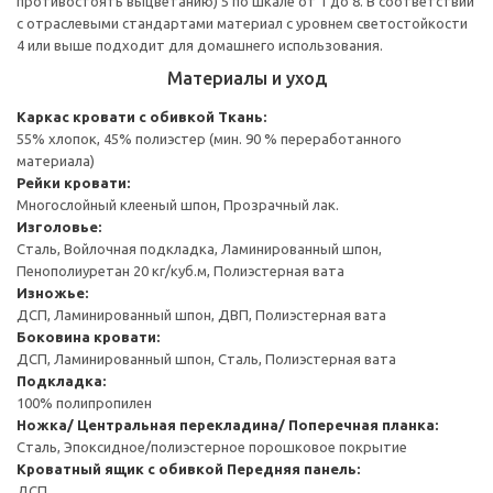
противостоять выцветанию) 5 по шкале от 1 до 8. В соответствии
с отраслевыми стандартами материал с уровнем светостойкости
4 или выше подходит для домашнего использования.
Материалы и уход
Каркас кровати с обивкой
Ткань:
55% хлопок, 45% полиэстер (мин. 90 % переработанного
материала)
Рейки кровати:
Многослойный клееный шпон, Прозрачный лак.
Изголовье:
Сталь, Войлочная подкладка, Ламинированный шпон,
Пенополиуретан 20 кг/куб.м, Полиэстерная вата
Изножье:
ДСП, Ламинированный шпон, ДВП, Полиэстерная вата
Боковина кровати:
ДСП, Ламинированный шпон, Сталь, Полиэстерная вата
Подкладка:
100% полипропилен
Ножка/ Центральная перекладина/ Поперечная планка:
Сталь, Эпоксидное/полиэстерное порошковое покрытие
Кроватный ящик с обивкой
Передняя панель:
ДСП