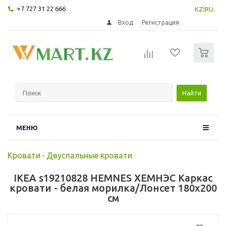
+7 727 31 22 666
KZ
|
RU
Вход
Регистрация
0
Найти
МЕНЮ
Кровати
-
Двуспальные кровати
IKEA s19210828 HEMNES ХЕМНЭС Каркас
кровати - белая морилка/Лонсет 180x200
см