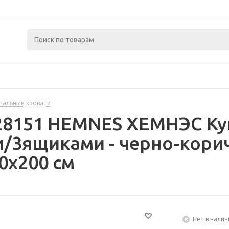
пальные кровати
28151 HEMNES ХЕМНЭС Куш
и/3ящиками - черно-кори
0x200 см
Нет в налич