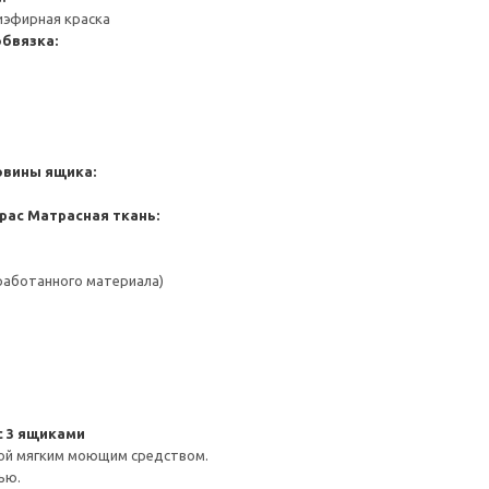
иэфирная краска
бвязка:
овины ящика:
рас
Матрасная ткань:
работанного материала)
с 3 ящиками
ой мягким моющим средством.
ью.