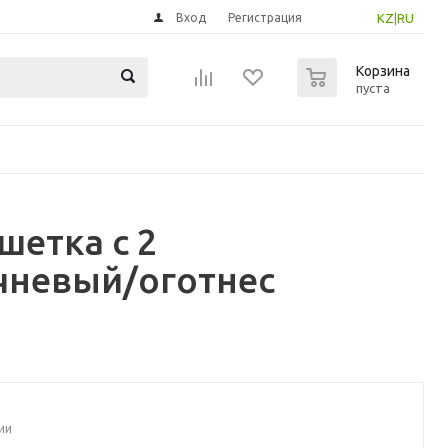
Вход
Регистрация
KZ
|
RU
0
Корзина
пуста
етка с 2
чневый/оготнес
ии