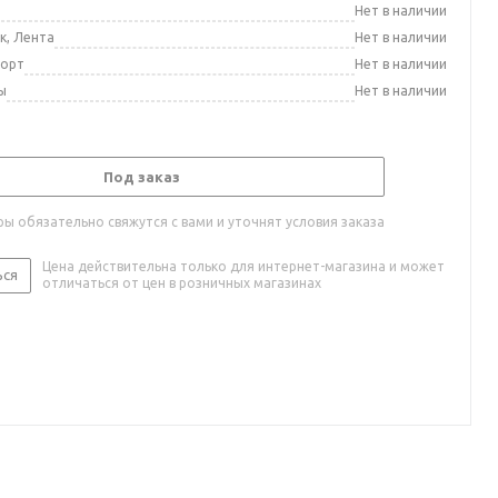
а
Нет в наличии
к, Лента
Нет в наличии
порт
Нет в наличии
ы
Нет в наличии
Под заказ
ы обязательно свяжутся с вами и уточнят условия заказа
Цена действительна только для интернет-магазина и может
ься
отличаться от цен в розничных магазинах