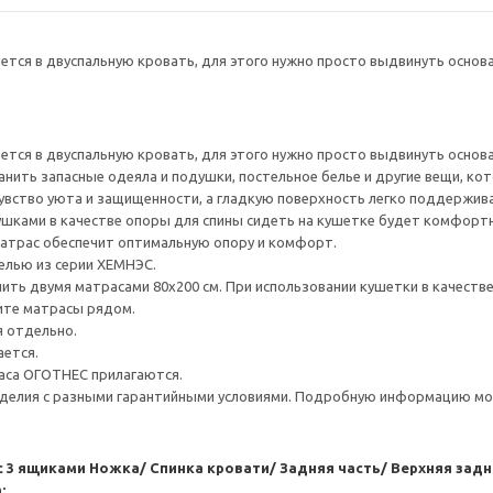
ется в двуспальную кровать, для этого нужно просто выдвинуть основ
ется в двуспальную кровать, для этого нужно просто выдвинуть основ
нить запасные одеяла и подушки, постельное белье и другие вещи, кот
вство уюта и защищенности, а гладкую поверхность легко поддержива
шками в качестве опоры для спины сидеть на кушетке будет комфортн
атрас обеспечит оптимальную опору и комфорт.
елью из серии ХЕМНЭС.
ть двумя матрасами 80x200 см. При использовании кушетки в качеств
ите матрасы рядом.
я отдельно.
ается.
аса ОГОТНЕС прилагаются.
делия с разными гарантийными условиями. Подробную информацию мож
с 3 ящиками
Ножка/ Спинка кровати/ Задняя часть/ Верхняя зад
: