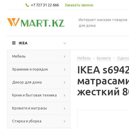
+7 727 31 22 666
Заказать звонок
Интернет магазин товаров
для дома
IKEA
Мебель
Мебель
-
Кровати
-
Однос
IKEA s694
Хранение и порядок
матрасам
Декор для дома
жесткий 8
Кухни и бытовая техника
Кровати и матрасы
Стирка и уборка