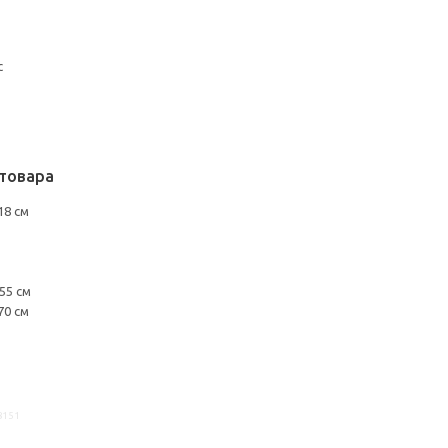
с
товара
18 см
55 см
70 см
8151