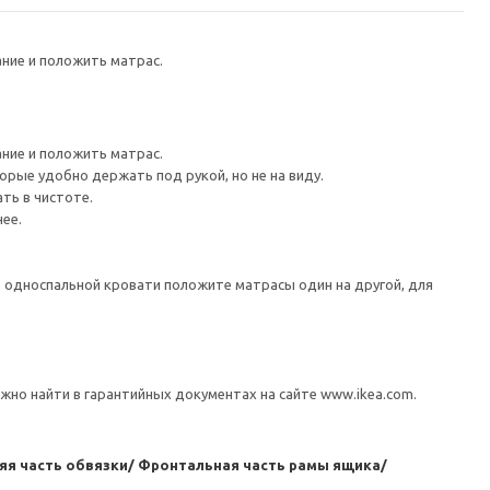
ание и положить матрас.
ание и положить матрас.
орые удобно держать под рукой, но не на виду.
ть в чистоте.
ее.
е односпальной кровати положите матрасы один на другой, для
но найти в гарантийных документах на сайте www.ikea.com.
няя часть обвязки/ Фронтальная часть рамы ящика/