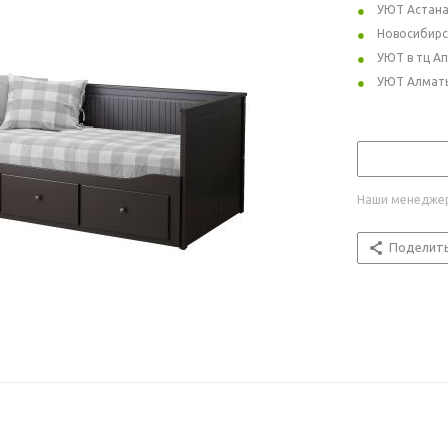
УЮТ Астан
Новосибирс
УЮТ в тц А
УЮТ Алмат
Наши менеджер
Поделит