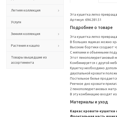
Летняя коллекция
Эта кушетка легко превраща
Артикул: 694.281.51
Услуги
Подробнее о товаре
Зимняя коллекция
Эта кушетка легко превраща
В больших ящиках можно хра
Растения и кашпо
Высокие бортики создают чу
C мягкими и объемными поду
Товары вышедшие из
Этот пенополиуретановый м
ассортимента
Комбинируется с другой меб
Кушетку необходимо дополни
двуспальной кровати полож
Постельное белье продаетс
Реечное дно кровати прилаг
2 пенополиуретановых матр
В эту комбинацию входят из
Материалы и уход
Каркас кровати-кушетки 
Фронтальная часть ящика