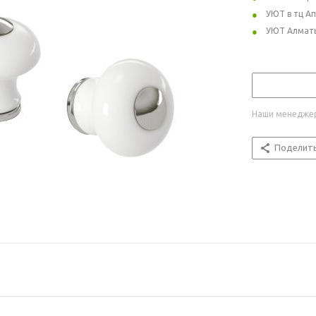
УЮТ в тц А
УЮТ Алмат
Наши менеджер
Поделит