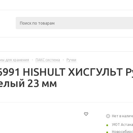
мы для хранения
-
ПАКС система
-
Ручки
6991 HISHULT ХИСГУЛЬТ Р
елый 23 мм
Нет в налич
УЮТ Астан
Новосибирс