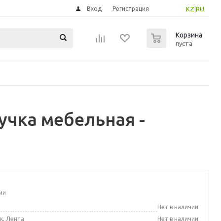
Вход
Регистрация
KZ
|
RU
0
Корзина
пуста
учка мебельная -
ии
а
Нет в наличии
к, Лента
Нет в наличии