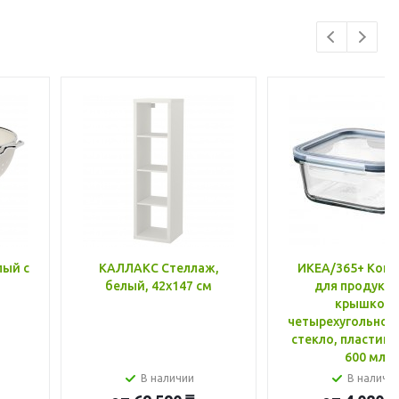
лый с
КАЛЛАКС Стеллаж,
ИКЕА/365+ Конт
белый, 42x147 см
для продукто
крышкой,
четырехугольной
стекло, пластик 
600 мл
В наличии
В наличи