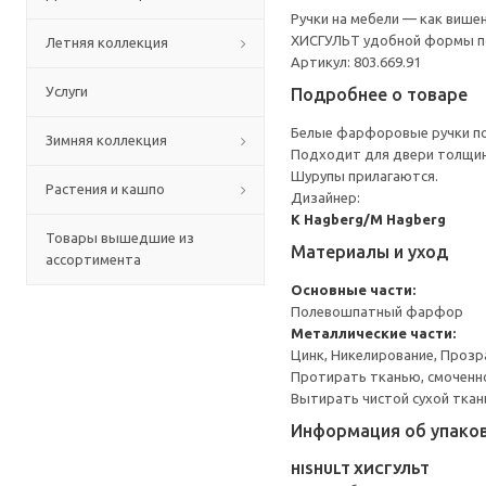
Ручки на мебели — как више
ХИСГУЛЬТ удобной формы по
Летняя коллекция
Артикул: 803.669.91
Услуги
Подробнее о товаре
Белые фарфоровые ручки по
Зимняя коллекция
Подходит для двери толщин
Шурупы прилагаются.
Растения и кашпо
Дизайнер:
K Hagberg/M Hagberg
Товары вышедшие из
Материалы и уход
ассортимента
Основные части:
Полевошпатный фарфор
Металлические части:
Цинк, Никелирование, Прозр
Протирать тканью, смоченн
Вытирать чистой сухой ткан
Информация об упако
HISHULT ХИСГУЛЬТ