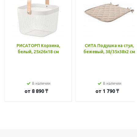
РИСАТОРП Корзина,
СИТА Подушка на стул,
белый, 25x26x18 см
бежевый, 38/35x38x2 см
В наличии
В наличии
от
8 890 ₸
от
1 790 ₸