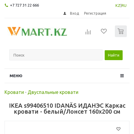
+7 727 31 22 666
KZ
|
RU
Вход
Регистрация
0
Найти
МЕНЮ
Кровати
-
Двуспальные кровати
IKEA s99406510 IDANÄS ИДАНЭС Каркас
кровати - белый/Лонсет 160x200 см