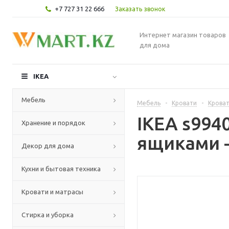
+7 727 31 22 666
Заказать звонок
Интернет магазин товаров
для дома
IKEA
Мебель
Мебель
-
Кровати
-
Кроват
IKEA s994
Хранение и порядок
ящиками -
Декор для дома
Кухни и бытовая техника
Кровати и матрасы
Стирка и уборка