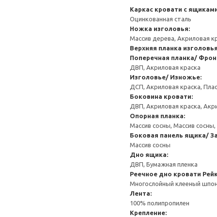
Каркас кровати с ящикам
Оцинкованная сталь
Ножка изголовья:
Массив дерева, Акриловая к
Верхняя планка изголовь
Поперечная планка/ Фрон
ДВП, Акриловая краска
Изголовье/ Изножье:
ДСП, Акриловая краска, Пла
Боковина кровати:
ДВП, Акриловая краска, Акр
Опорная планка:
Массив сосны, Массив сосны,
Боковая панель ящика/ З
Массив сосны
Дно ящика:
ДВП, Бумажная пленка
Реечное дно кровати
Рей
Многослойный клееный шпон,
Лента:
100% полипропилен
Крепление: