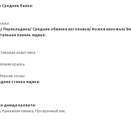
и
Средняя балка:
раска
я/ Перекладина/ Средняя обвязка изголовья/ Ножка изножья/ Ве
тальная панель ящика:
стиковая окантовка
иловая краска
 Массив сосны
адняя стенка ящика:
ки днища кровати:
 Бумажная пленка, Прозрачный лак.