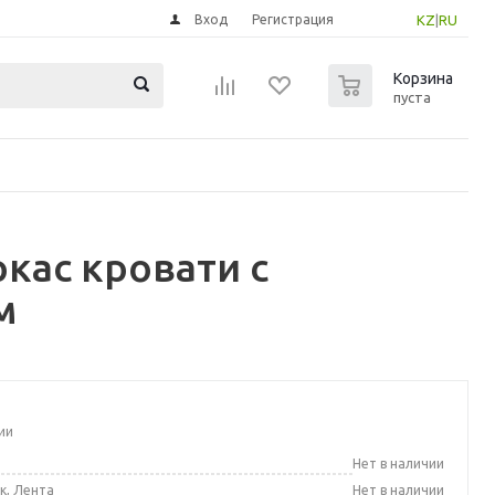
Вход
Регистрация
KZ
|
RU
0
Корзина
пуста
кас кровати с
м
ии
а
Нет в наличии
к, Лента
Нет в наличии