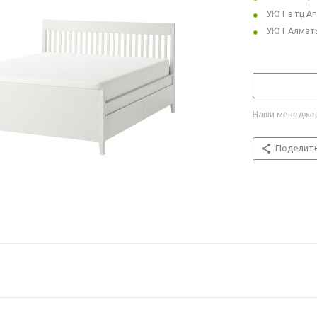
УЮТ в тц А
УЮТ Алмат
Наши менеджер
Поделит