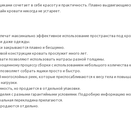
щиками сочетает в себе красоту и практичность. Плавно выдвигающие
зайн кровати никогда не устареет.
спечат максимально эффективное использование пространства под кро
 и даже одежды.
и закрываются плавно и бесшумно.
ивой конструкции кровать прослужит много лет.
вати позволяют использовать матрасы разной толщины.
рощенному процессу сборки с использованием небольшого количества 
позволяет собрать ящики просто и быстро.
8 многослойных реек, которые приспосабливаются к весу тела и повы
нагрузки.
имость, но продается в отдельной упаковке.
делия с разными гарантийными условиями. Подробную информацию мож
ральная перекладина прилагаются.
 продаются отдельно.