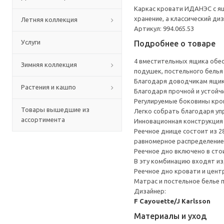
Каркас кровати ИДАНЭС с я
хранение, а классический ди
Летняя коллекция
Артикул: 994.065.53
Услуги
Подробнее о товаре
4 вместительных ящика обе
Зимняя коллекция
подушек, постельного белья
Благодаря доводчикам ящик
Растения и кашпо
Благодаря прочной и устойч
Регулируемые боковины кро
Товары вышедшие из
Легко собрать благодаря уп
ассортимента
Инновационная конструкция 
Реечное днище состоит из 2
равномерное распределение 
Реечное дно включено в сто
В эту комбинацию входят из
Реечное дно кровати и цент
Матрас и постельное белье
Дизайнер:
F Cayouette/J Karlsson
Материалы и уход