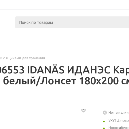
и с ящиками для хранения
06553 IDANÄS ИДАНЭС Кар
 белый/Лонсет 180x200 с
Нет в налич
УЮТ Астан
Новосибирс