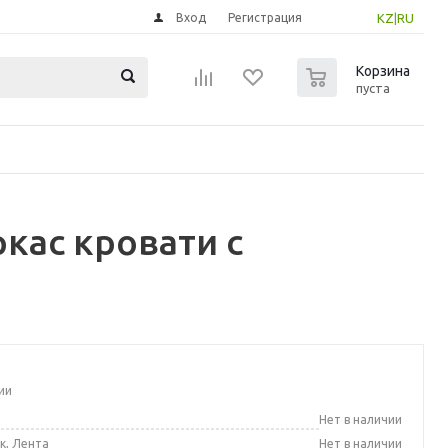
Вход
Регистрация
KZ
|
RU
0
Корзина
пуста
кас кровати с
м
ии
а
Нет в наличии
к, Лента
Нет в наличии