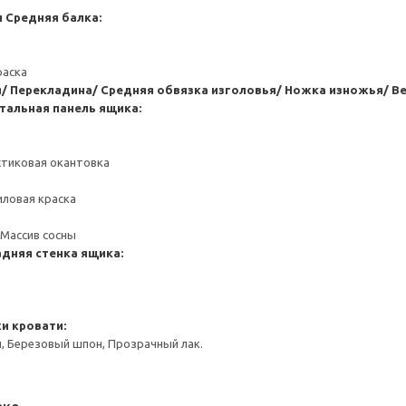
и
Средняя балка:
раска
я/ Перекладина/ Средняя обвязка изголовья/ Ножка изножья/ Ве
тальная панель ящика:
стиковая окантовка
иловая краска
 Массив сосны
адняя стенка ящика:
и кровати:
, Березовый шпон, Прозрачный лак.