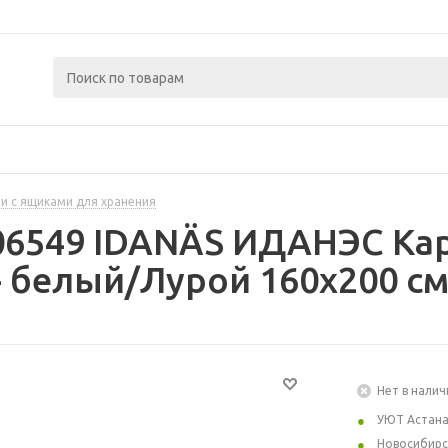
и с ящиками для хранения
06549 IDANÄS ИДАНЭС Кар
 белый/Лурой 160x200 с
Нет в налич
УЮТ Астан
Новосибирс