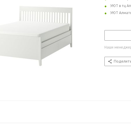
УЮТ в тц А
УЮТ Алмат
Наши менеджер
Поделит