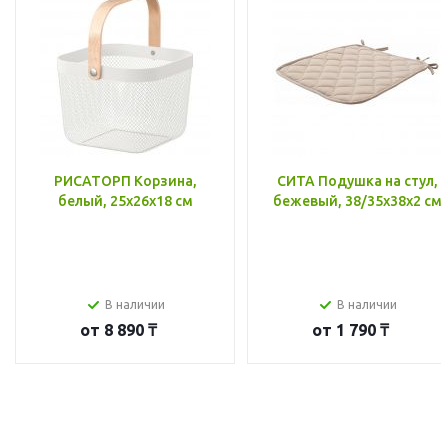
РИСАТОРП Корзина,
СИТА Подушка на стул,
белый, 25x26x18 см
бежевый, 38/35x38x2 см
В наличии
В наличии
от
8 890 ₸
от
1 790 ₸