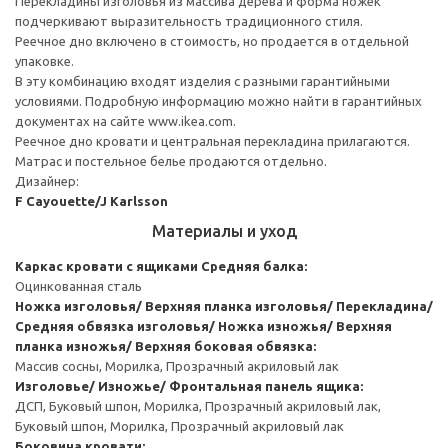
Перекладины изголовья из массива дерева и форма ножек
подчеркивают выразительность традиционного стиля.
Реечное дно включено в стоимость, но продается в отдельной
упаковке.
В эту комбинацию входят изделия с разными гарантийными
условиями. Подробную информацию можно найти в гарантийных
документах на сайте www.ikea.com.
Реечное дно кровати и центральная перекладина прилагаются.
Матрас и постельное белье продаются отдельно.
Дизайнер:
F Cayouette/J Karlsson
Материалы и уход
Каркас кровати с ящиками
Средняя балка:
Оцинкованная сталь
Ножка изголовья/ Верхняя планка изголовья/ Перекладина/
Средняя обвязка изголовья/ Ножка изножья/ Верхняя
планка изножья/ Верхняя боковая обвязка:
Массив сосны, Морилка, Прозрачный акриловый лак
Изголовье/ Изножье/ Фронтальная панель ящика:
ДСП, Буковый шпон, Морилка, Прозрачный акриловый лак,
Буковый шпон, Морилка, Прозрачный акриловый лак
Боковина кровати: