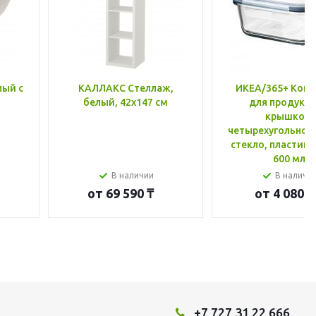
лый с
КАЛЛАКС Стеллаж,
ИКЕА/365+ Конт
белый, 42x147 см
для продукто
крышкой,
четырехугольной
стекло, пластик 
600 мл
В наличии
В наличи
от
69 590 ₸
от
4 080 ₸
+7 727 31 22 666