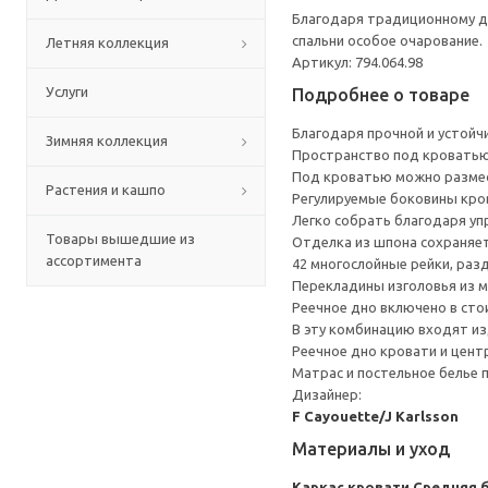
Благодаря традиционному д
спальни особое очарование.
Летняя коллекция
Артикул: 794.064.98
Услуги
Подробнее о товаре
Благодаря прочной и устойч
Зимняя коллекция
Пространство под кроватью
Под кроватью можно размес
Растения и кашпо
Регулируемые боковины кро
Легко собрать благодаря уп
Товары вышедшие из
Отделка из шпона сохраняет
ассортимента
42 многослойные рейки, раз
Перекладины изголовья из 
Реечное дно включено в сто
В эту комбинацию входят из
Реечное дно кровати и цент
Матрас и постельное белье
Дизайнер:
F Cayouette/J Karlsson
Материалы и уход
Каркас кровати
Средняя б