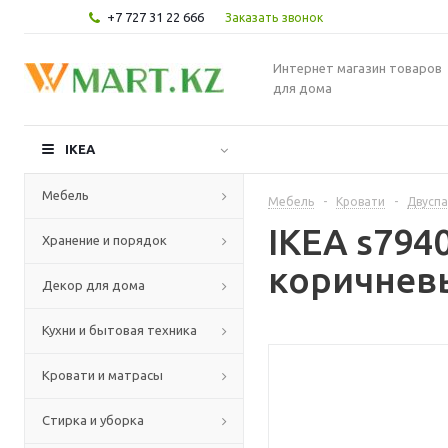
+7 727 31 22 666
Заказать звонок
Интернет магазин товаров
для дома
IKEA
Мебель
Мебель
-
Кровати
-
Двуспа
IKEA s794
Хранение и порядок
коричнев
Декор для дома
Кухни и бытовая техника
Кровати и матрасы
Стирка и уборка