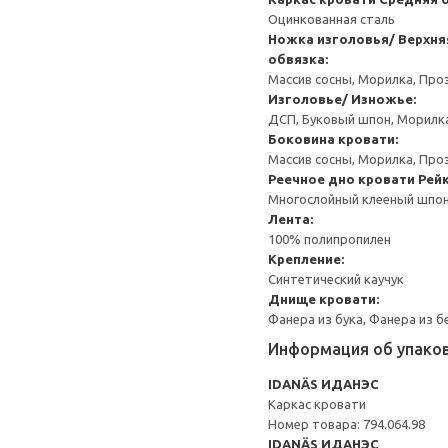
Оцинкованная сталь
Ножка изголовья/ Верхня
обвязка:
Массив сосны, Морилка, Про
Изголовье/ Изножье:
ДСП, Буковый шпон, Морилка
Боковина кровати:
Массив сосны, Морилка, Про
Реечное дно кровати
Рей
Многослойный клееный шпон,
Лента:
100% полипропилен
Крепление:
Синтетический каучук
Днище кровати:
Фанера из бука, Фанера из 
Информация об упако
IDANÄS ИДАНЭС
Каркас кровати
Номер товара: 794.064.98
IDANÄS ИДАНЭС