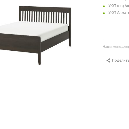
УЮТ в тц А
УЮТ Алмат
Наши менеджер
Поделит