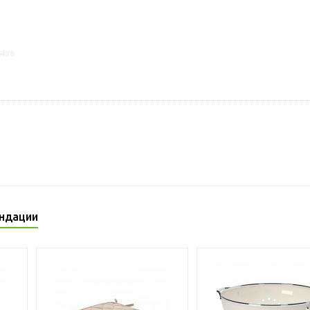
6498
ндации