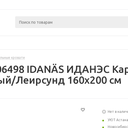
льные кровати
06498 IDANÄS ИДАНЭС Кар
ый/Леирсунд 160x200 см
Нет в налич
УЮТ Астан
Новосибирс