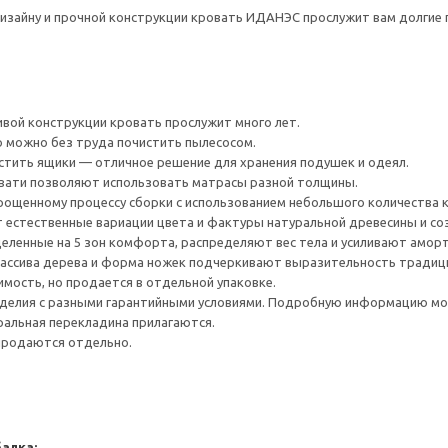
изайну и прочной конструкции кровать ИДАНЭС прослужит вам долгие 
ивой конструкции кровать прослужит много лет.
 можно без труда почистить пылесосом.
тить ящики — отличное решение для хранения подушек и одеял.
вати позволяют использовать матрасы разной толщины.
рощенному процессу сборки с использованием небольшого количества 
 естественные вариации цвета и фактуры натуральной древесины и соз
деленные на 5 зон комфорта, распределяют вес тела и усиливают амо
массива дерева и форма ножек подчеркивают выразительность традици
имость, но продается в отдельной упаковке.
делия с разными гарантийными условиями. Подробную информацию мож
ральная перекладина прилагаются.
 продаются отдельно.
алка: