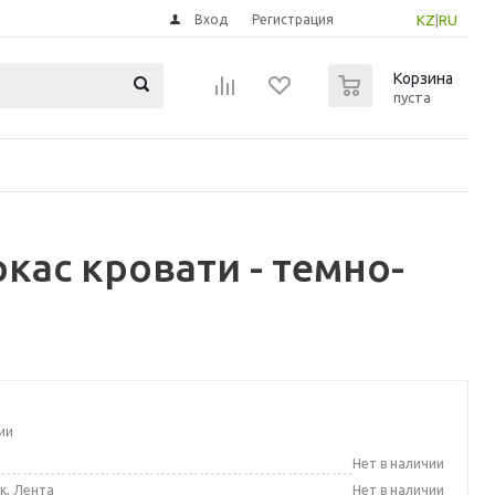
Вход
Регистрация
KZ
|
RU
0
Корзина
пуста
кас кровати - темно-
ии
а
Нет в наличии
к, Лента
Нет в наличии