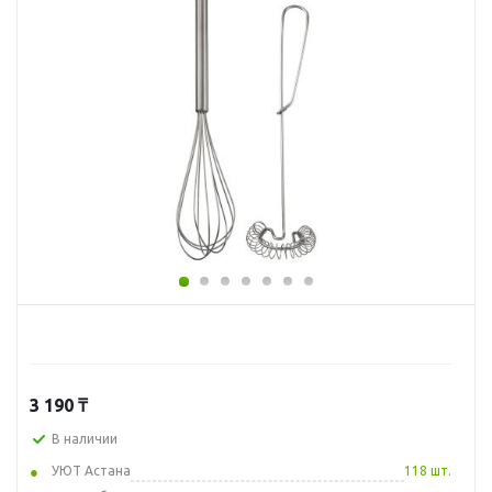
3 190
₸
В наличии
УЮТ Астана
118 шт.