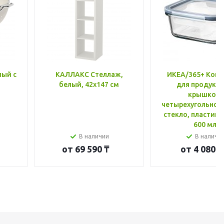
лый с
КАЛЛАКС Стеллаж,
ИКЕА/365+ Конт
белый, 42x147 см
для продукто
крышкой,
четырехугольной
стекло, пластик 
600 мл
В наличии
В наличи
от
69 590 ₸
от
4 080 ₸