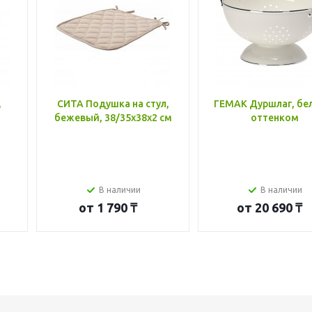
,
СИТА Подушка на стул,
ГЕМАК Дуршлаг, бе
бежевый, 38/35x38x2 см
оттенком
В наличии
В наличии
от
1 790 ₸
от
20 690 ₸