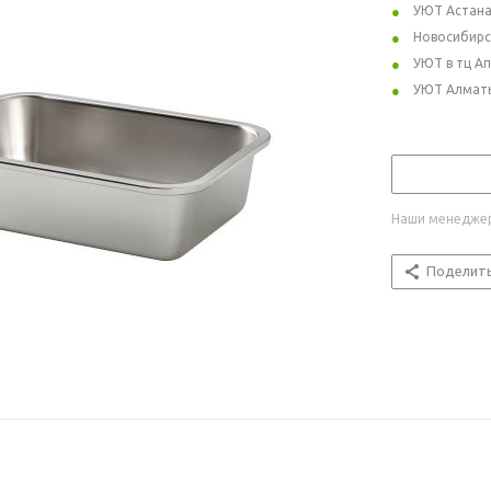
УЮТ Астан
Новосибирс
УЮТ в тц А
УЮТ Алмат
Наши менеджер
Поделит