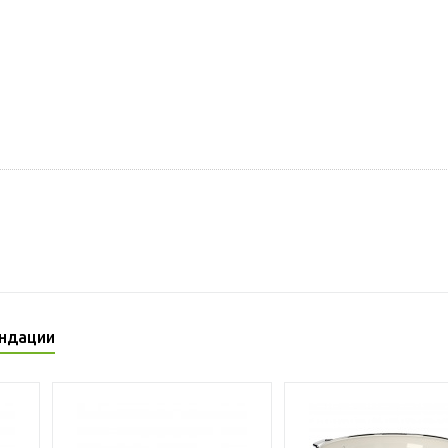
ндации