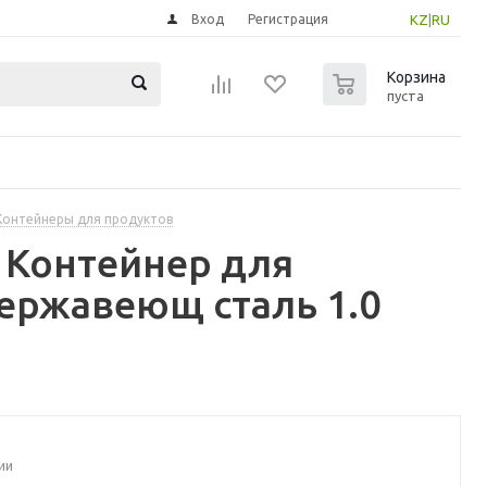
Вход
Регистрация
KZ
|
RU
0
Корзина
пуста
Контейнеры для продуктов
+ Контейнер для
ержавеющ сталь 1.0
ии