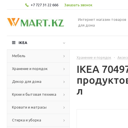
+7 727 31 22 666
Заказать звонок
Интернет магазин товаров
для дома
IKEA
Мебель
Хранение и порядок
-
Аксес
IKEA 7049
Хранение и порядок
продуктов
Декор для дома
л
Кухни и бытовая техника
Кровати и матрасы
Стирка и уборка