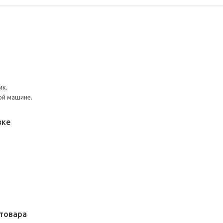
ик.
ой машине.
вке
товара