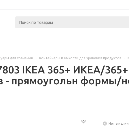
суары для хранения
-
Контейнеры и емкости для хранения продуктов
-
7803 IKEA 365+ ИКЕА/365
 - прямоугольн формы/н
Нет в налич