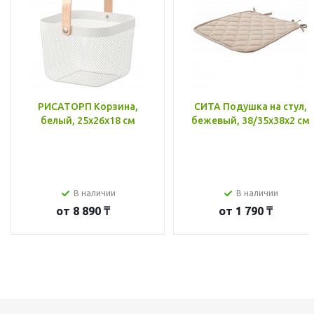
РИСАТОРП Корзина,
СИТА Подушка на стул,
белый, 25x26x18 см
бежевый, 38/35x38x2 см
В наличии
В наличии
от
8 890 ₸
от
1 790 ₸