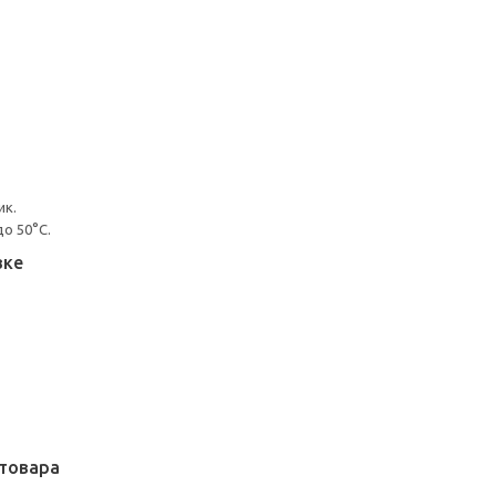
ик.
о 50°C.
вке
товара