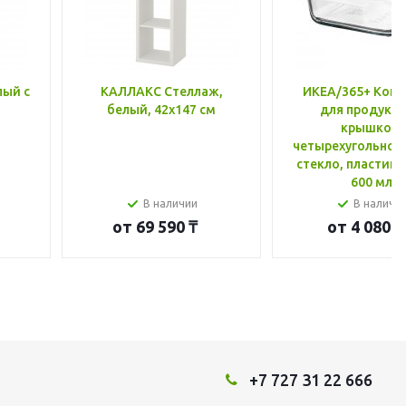
лый с
КАЛЛАКС Стеллаж,
ИКЕА/365+ Конт
белый, 42x147 см
для продукто
крышкой,
четырехугольной
стекло, пластик 
600 мл
В наличии
В наличи
от
69 590 ₸
от
4 080 ₸
+7 727 31 22 666