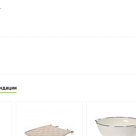
т
ндации