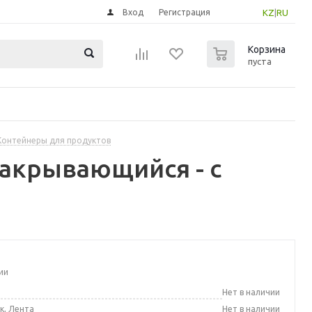
Вход
Регистрация
KZ
|
RU
0
Корзина
пуста
Контейнеры для продуктов
закрывающийся - с
ии
а
Нет в наличии
к, Лента
Нет в наличии