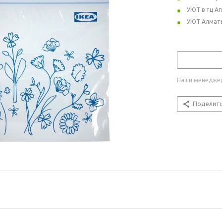
УЮТ в тц А
УЮТ Алмат
Наши менеджер
Поделит