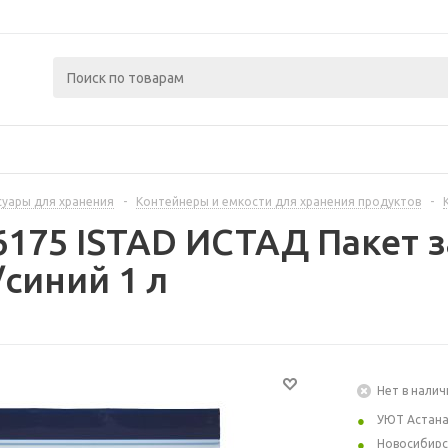
суары для хранения
-
Контейнеры и емкости для хранения продуктов
-
6175 ISTAD ИСТАД Пакет 
синий 1 л
Нет в налич
УЮТ Астан
Новосибирс