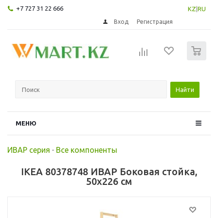
+7 727 31 22 666
KZ
|
RU
Вход
Регистрация
0
Найти
МЕНЮ
ИВАР серия
-
Все компоненты
IKEA 80378748 ИВАР Боковая стойка,
50x226 см