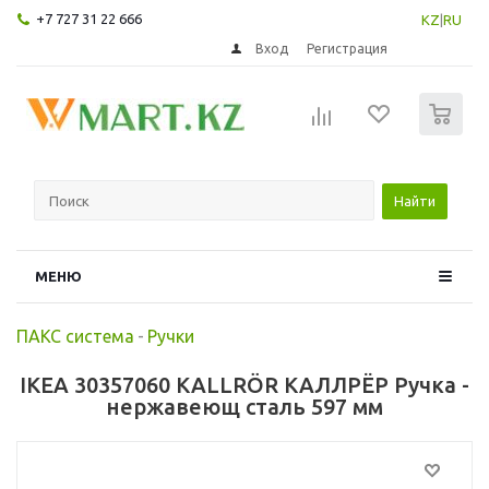
+7 727 31 22 666
KZ
|
RU
Вход
Регистрация
0
Найти
МЕНЮ
ПАКС система
-
Ручки
IKEA 30357060 KALLRÖR КАЛЛРЁР Ручка -
нержавеющ сталь 597 мм