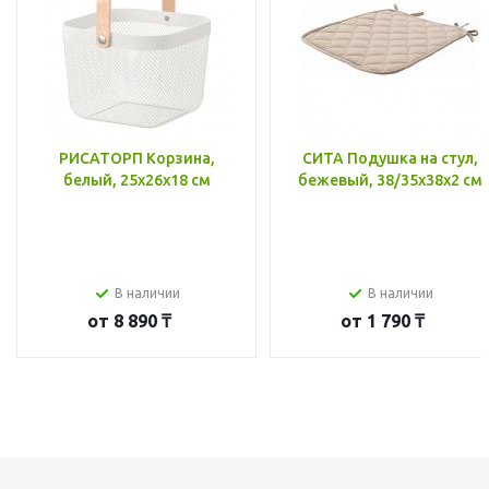
РИСАТОРП Корзина,
СИТА Подушка на стул,
белый, 25x26x18 см
бежевый, 38/35x38x2 см
В наличии
В наличии
от
8 890 ₸
от
1 790 ₸