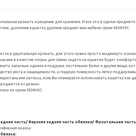
успальная кровать и решение для хранения. И все это в одном предме
тиле, дополнив кушетку другими предметами мебели серии ХЕМНЭС.
ется в двуспальную кровать, для этого нужно просто выдвинуть основ
шками в качестве опоры для спины сидеть на кушетке будет комфортн
нить запасные одеяла и подушки, постельное белье и другие вещи, кот
вство уюта и защищенности, а гладкую поверхность легко поддержива
иуретана или латекса, если Вы планируете использовать кушетку как д
 продаются отдельно.
елью из серии ХЕМНЭС.
Задняя часть/ Верхняя задняя часть обвязки/ Фронтальная част
иэфирная краска
бвязка: