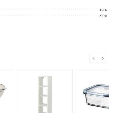
IKEA
23,20