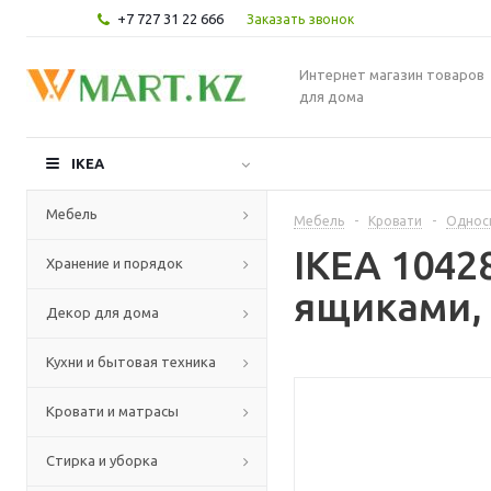
+7 727 31 22 666
Заказать звонок
Интернет магазин товаров
для дома
IKEA
Мебель
Мебель
-
Кровати
-
Однос
IKEA 1042
Хранение и порядок
ящиками, 
Декор для дома
Кухни и бытовая техника
Кровати и матрасы
Стирка и уборка