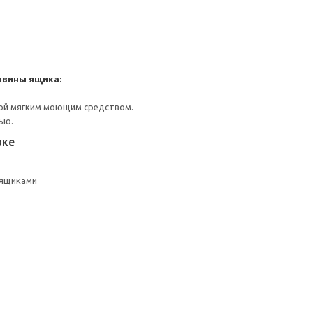
овины ящика:
ой мягким моющим средством.
ью.
вке
 ящиками