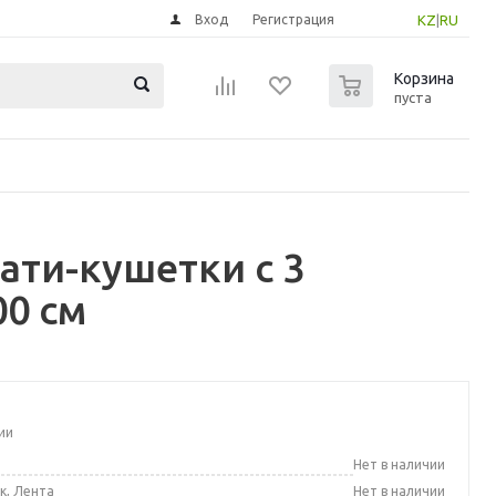
Вход
Регистрация
KZ
|
RU
0
Корзина
пуста
ати-кушетки с 3
0 см
ии
а
Нет в наличии
к, Лента
Нет в наличии