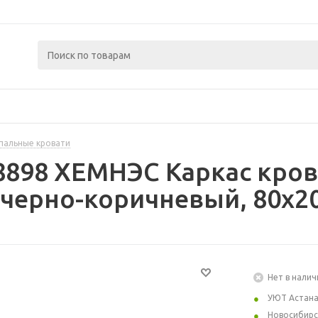
пальные кровати
8898 ХЕМНЭС Каркас кров
черно-коричневый, 80x20
Нет в налич
УЮТ Астан
Новосибирс