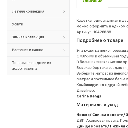
Описание
Летняя коллекция
Кушетка, односпальная и дв
Услуги
можно оформить в едином с
Артикул: 104.288.98
Зимняя коллекция
Подробнее о товаре
Растения и кашпо
Эта кушетка легко превраща
C мягкими и объемными поду
В больших ящиках можно хра
Товары вышедшие из
Высокие бортики создают чу
ассортимента
Выберите матрас из пенопол
Матрас и постельное белье
Комбинируется с другой меб
Дизайнер:
Carina Bengs
Материалы и уход
Ножка/ Спинка кровати/ 
ДВП, Акриловая краска, Пол
Днище кровати/ Нижняя о