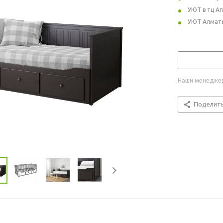
УЮТ в тц А
УЮТ Алмат
Наши менеджер
Поделит