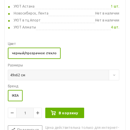
УЮТ Астана
1 шт.
Новосибирск, Лента
Нет в наличии
УЮТ в тц Апорт
Нет в наличии
УЮТ Алматы
4 шт.
Цвет
черный/прозрачное стекло
Размеры
49x62 см
Бренд
IKEA
В корзину
Цена действительна только для интернет-
Поделиться