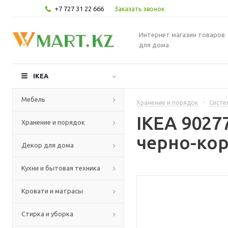
+7 727 31 22 666
Заказать звонок
Интернет магазин товаров
для дома
IKEA
Мебель
Хранение и порядок
-
Систе
IKEA 902
Хранение и порядок
черно-кор
Декор для дома
Кухни и бытовая техника
Кровати и матрасы
Стирка и уборка