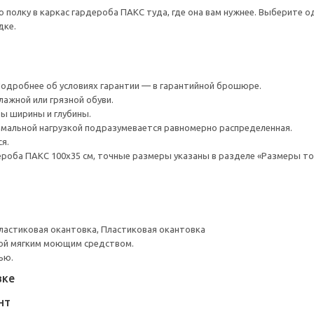
ю полку в каркас гардероба ПАКС туда, где она вам нужнее. Выберите 
дке.
 Подробнее об условиях гарантии — в гарантийной брошюре.
лажной или грязной обуви.
ы ширины и глубины.
мальной нагрузкой подразумевается равномерно распределенная.
я.
роба ПАКС 100x35 см, точные размеры указаны в разделе «Размеры то
ластиковая окантовка, Пластиковая окантовка
ой мягким моющим средством.
ью.
вке
НТ