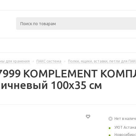
мы для хранения
-
ПАКС система
-
Полки, ящики, вставки, петли для ПАК
77999 KOMPLEMENT КОМП
ичневый 100x35 см
Нет в налич
УЮТ Астан
Новосибирс