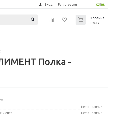
Вход
Регистрация
KZ
|
RU
0
Корзина
пуста
С
ЛИМЕНТ Полка -
ии
а
Нет в наличии
к, Лента
Нет в наличии