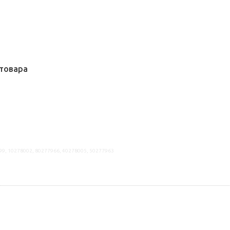
товара
99, 10278002, 80277966, 40278005, 50277963