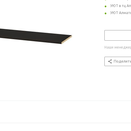
УЮТ в тц А
УЮТ Алмат
Наши менеджер
Поделит