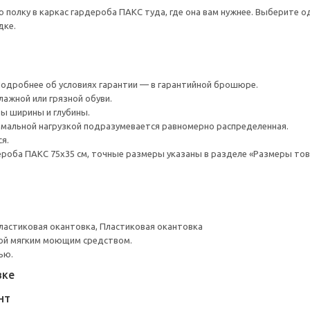
ю полку в каркас гардероба ПАКС туда, где она вам нужнее. Выберите 
дке.
 Подробнее об условиях гарантии — в гарантийной брошюре.
лажной или грязной обуви.
ы ширины и глубины.
мальной нагрузкой подразумевается равномерно распределенная.
я.
роба ПАКС 75x35 см, точные размеры указаны в разделе «Размеры тов
ластиковая окантовка, Пластиковая окантовка
ой мягким моющим средством.
ью.
вке
НТ