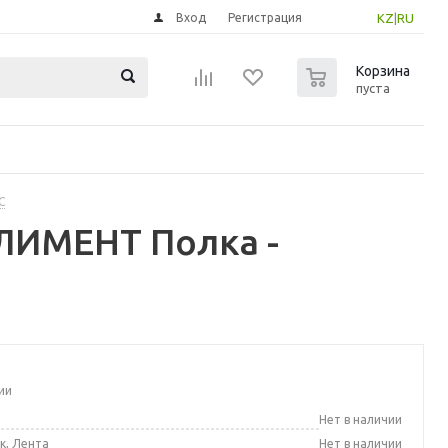
Вход
Регистрация
KZ
|
RU
0
Корзина
пуста
С
ЛИМЕНТ Полка -
ии
а
Нет в наличии
к, Лента
Нет в наличии