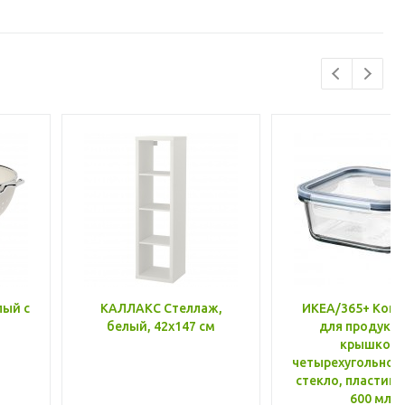
лый с
КАЛЛАКС Стеллаж,
ИКЕА/365+ Конт
белый, 42x147 см
для продукто
крышкой,
четырехугольной
стекло, пластик 
600 мл