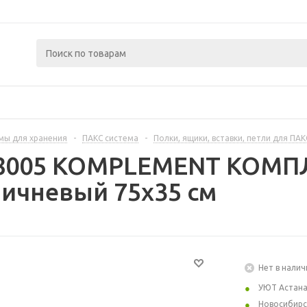
мы для хранения
-
ПАКС система
-
Полки, ящики, вставки, петли для ПАК
78005 KOMPLEMENT КОМП
ичневый 75x35 см
Нет в налич
УЮТ Астан
Новосибирс