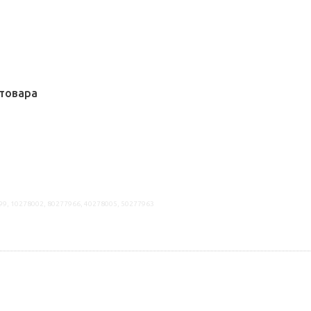
товара
99, 10278002, 80277966, 40278005, 50277963