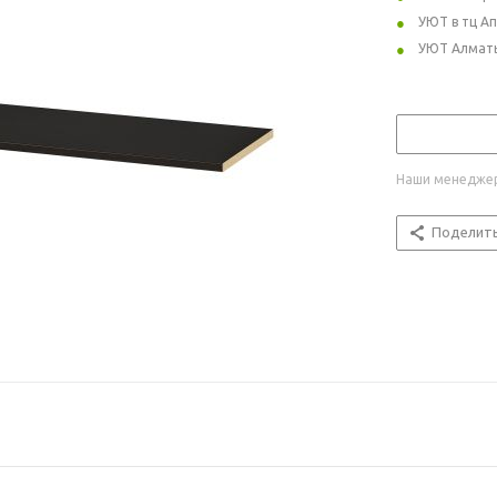
УЮТ в тц А
УЮТ Алмат
Наши менеджер
Поделит