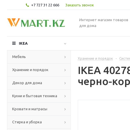
+7 727 31 22 666
Заказать звонок
Интернет магазин товаров
для дома
IKEA
Мебель
Хранение и порядок
-
Систе
IKEA 402
Хранение и порядок
черно-кор
Декор для дома
Кухни и бытовая техника
Кровати и матрасы
Стирка и уборка