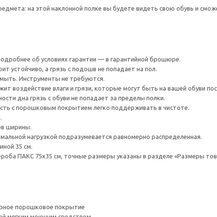
едмета: на этой наклонной полке вы будете видеть свою обувь и сможе
 Подробнее об условиях гарантии — в гарантийной брошюре.
ит устойчиво, а грязь с подошв не попадает на пол.
ымыть. Инструменты не требуются.
ит воздействие влаги и грязи, которые могут быть на вашей обуви пос
ости дна грязь с обуви не попадает за пределы полки.
сть с порошковым покрытием легко поддерживать в чистоте.
.
ов ширины.
мальной нагрузкой подразумевается равномерно распределенная.
иной 35 см.
роба ПАКС 75x35 см, точные размеры указаны в разделе «Размеры тов
ерное порошковое покрытие
ой мягким моющим средством.