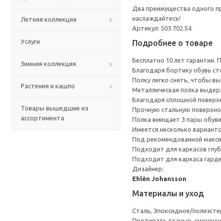
Два преимущества одного пр
наслаждайтесь!
Летняя коллекция
Артикул: 503.702.54
Услуги
Подробнее о товаре
Бесплатно 10 лет гарантии.
Зимняя коллекция
Благодаря бортику обувь сто
Полку легко снять, чтобы в
Растения и кашпо
Металлическая полка выдерж
Благодаря сплошной поверхн
Товары вышедшие из
Прочную стальную поверхно
ассортимента
Полка вмещает 3 пары обуви
Имеется несколько вариант
Под рекомендованной макси
Подходит для каркасов глуб
Подходит для каркаса гарде
Дизайнер:
Ehlén Johansson
Материалы и уход
Сталь, Эпоксидное/полиэст
Протирать тканью, смоченн