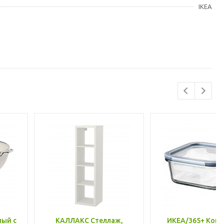
IKEA
лый с
КАЛЛАКС Стеллаж,
ИКЕА/365+ Конт