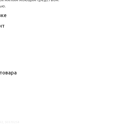
ью.
вке
НТ
товара
92, 50370254