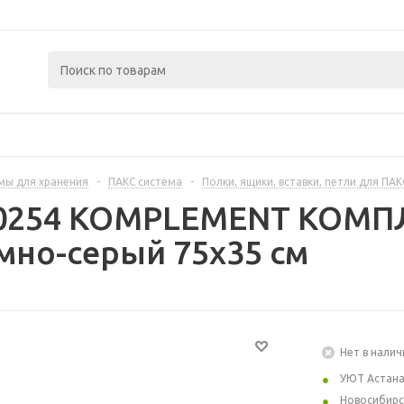
мы для хранения
-
ПАКС система
-
Полки, ящики, вставки, петли для ПАК
70254 KOMPLEMENT КОМП
емно-серый 75x35 см
Нет в налич
УЮТ Астан
Новосибирс