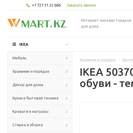
+7 727 31 22 666
Заказать звонок
Интернет магазин товаров
для дома
IKEA
Мебель
Хранение и порядок
-
Систе
IKEA 503
Хранение и порядок
обуви - т
Декор для дома
Кухни и бытовая техника
Кровати и матрасы
Стирка и уборка