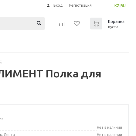
Вход
Регистрация
KZ
|
RU
0
Корзина
пуста
С
ЛИМЕНТ Полка для
ии
а
Нет в наличии
к, Лента
Нет в наличии