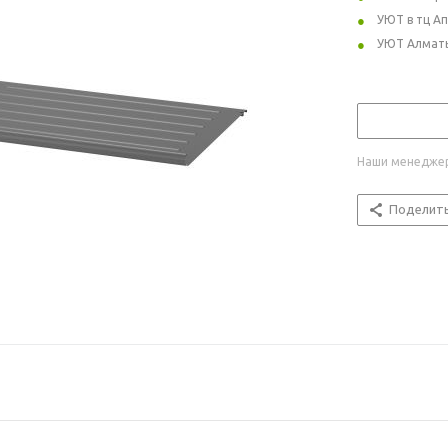
УЮТ в тц А
УЮТ Алмат
Наши менеджер
Поделит