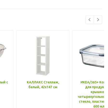
лый с
КАЛЛАКС Стеллаж,
ИКЕА/365+ Конт
белый, 42x147 см
для продукто
крышкой,
четырехугольной
стекло, пластик 
600 мл