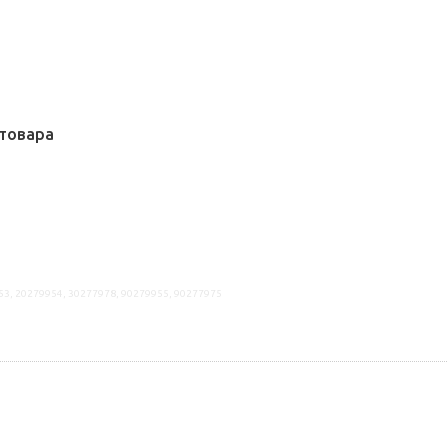
товара
53, 20279954, 30277978, 90279955, 90277975