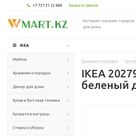
+7 727 31 22 666
Заказать звонок
Интернет магазин товаров
для дома
IKEA
Мебель
Хранение и порядок
-
Систе
IKEA 202
Хранение и порядок
беленый д
Декор для дома
Кухни и бытовая техника
Кровати и матрасы
Стирка и уборка