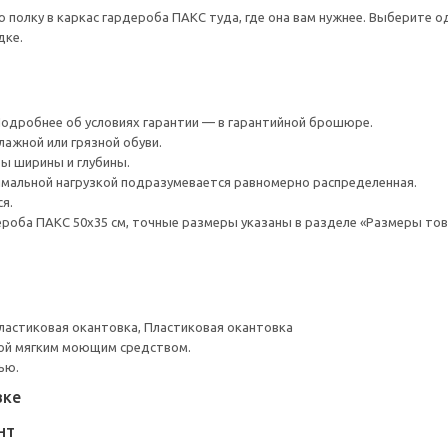
ю полку в каркас гардероба ПАКС туда, где она вам нужнее. Выберите 
дке.
 Подробнее об условиях гарантии — в гарантийной брошюре.
лажной или грязной обуви.
ы ширины и глубины.
мальной нагрузкой подразумевается равномерно распределенная.
я.
роба ПАКС 50x35 см, точные размеры указаны в разделе «Размеры тов
ластиковая окантовка, Пластиковая окантовка
ой мягким моющим средством.
ью.
вке
НТ