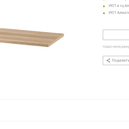
УЮТ в тц А
УЮТ Алмат
Наши менеджер
Поделит