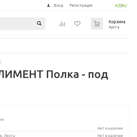
Вход
Регистрация
KZ
|
RU
0
Корзина
пуста
С
ИМЕНТ Полка - под
ии
а
Нет в наличии
к, Лента
Нет в наличии