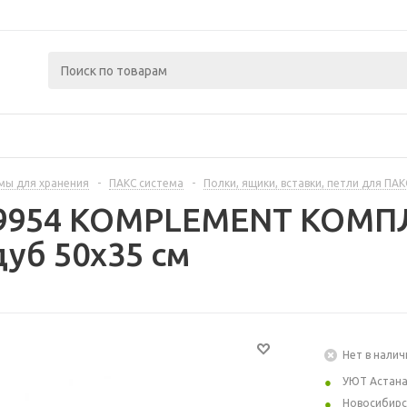
мы для хранения
-
ПАКС система
-
Полки, ящики, вставки, петли для ПАК
79954 KOMPLEMENT КОМПЛ
уб 50x35 см
Нет в налич
УЮТ Астан
Новосибирс