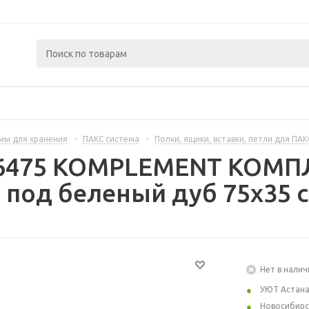
мы для хранения
-
ПАКС система
-
Полки, ящики, вставки, петли для ПАК
46475 KOMPLEMENT КОМП
- под беленый дуб 75x35 
Нет в налич
УЮТ Астан
Новосибирс