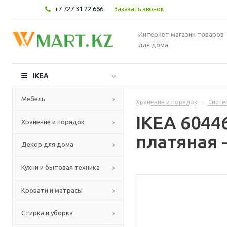
+7 727 31 22 666
Заказать звонок
Интернет магазин товаров
для дома
IKEA
Мебель
Хранение и порядок
-
Систе
IKEA 604
Хранение и порядок
платяная 
Декор для дома
Кухни и бытовая техника
Кровати и матрасы
Стирка и уборка