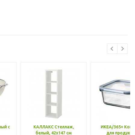
лый с
КАЛЛАКС Стеллаж,
ИКЕА/365+ Конт
белый, 42x147 см
для продукто