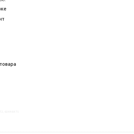
вке
НТ
товара
72, 60446475