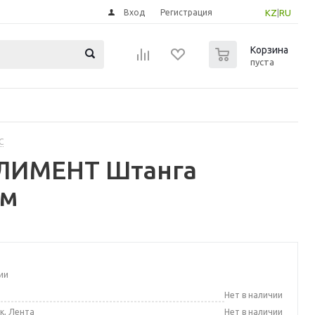
Вход
Регистрация
KZ
|
RU
0
Корзина
пуста
С
ЛИМЕНТ Штанга
см
ии
а
Нет в наличии
к, Лента
Нет в наличии