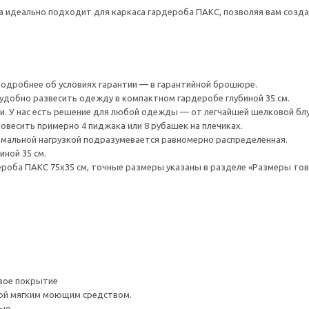
га идеально подходит для каркаса гардероба ПАКС, позволяя вам соз
 Подробнее об условиях гарантии — в гарантийной брошюре.
удобно развесить одежду в компактном гардеробе глубиной 35 см.
и. У нас есть решение для любой одежды — от легчайшей шелковой блу
овесить примерно 4 пиджака или 8 рубашек на плечиках.
мальной нагрузкой подразумевается равномерно распределенная.
иной 35 см.
роба ПАКС 75x35 см, точные размеры указаны в разделе «Размеры тов
вое покрытие
ой мягким моющим средством.
ью.