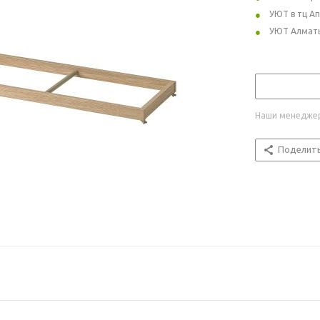
УЮТ в тц А
УЮТ Алмат
Наши менеджер
Поделит