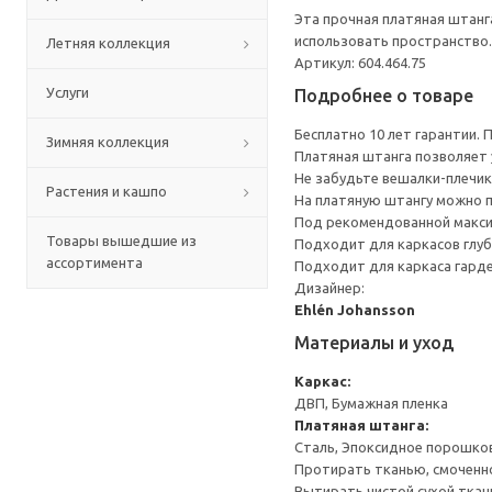
Эта прочная платяная штан
использовать пространство.
Летняя коллекция
Артикул: 604.464.75
Услуги
Подробнее о товаре
Бесплатно 10 лет гарантии.
Зимняя коллекция
Платяная штанга позволяет 
Не забудьте вешалки-плечик
Растения и кашпо
На платяную штангу можно п
Под рекомендованной макси
Товары вышедшие из
Подходит для каркасов глуб
ассортимента
Подходит для каркаса гарде
Дизайнер:
Ehlén Johansson
Материалы и уход
Каркас:
ДВП, Бумажная пленка
Платяная штанга:
Сталь, Эпоксидное порошко
Протирать тканью, смоченн
Вытирать чистой сухой ткан