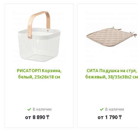
РИСАТОРП Корзина,
СИТА Подушка на стул,
белый, 25x26x18 см
бежевый, 38/35x38x2 см
В наличии
В наличии
от
8 890 ₸
от
1 790 ₸