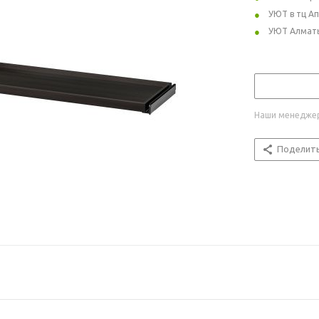
УЮТ в тц А
УЮТ Алмат
Наши менеджер
Поделит