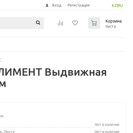
Вход
Регистрация
KZ
|
RU
0
Корзина
пуста
С
ПЛИМЕНТ Выдвижная
см
ии
а
Нет в наличии
к, Лента
Нет в наличии