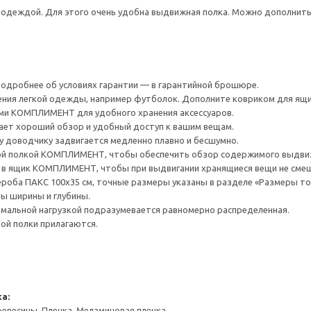
с одеждой. Для этого очень удобна выдвижная полка. Можно дополни
 Подробнее об условиях гарантии — в гарантийной брошюре.
ения легкой одежды, например футболок. Дополните ковриком для я
и КОМПЛИМЕНТ для удобного хранения аксессуаров.
ает хороший обзор и удобный доступ к вашим вещам.
 доводчику задвигается медленно плавно и бесшумно.
ой полкой КОМПЛИМЕНТ, чтобы обеспечить обзор содержимого выдвиж
в ящик КОМПЛИМЕНТ, чтобы при выдвигании хранящиеся вещи не смещ
роба ПАКС 100x35 см, точные размеры указаны в разделе «Размеры то
ы ширины и глубины.
мальной нагрузкой подразумевается равномерно распределенная.
й полки прилагаются.
а:
евесины, Пленка, Меламиновая пленка