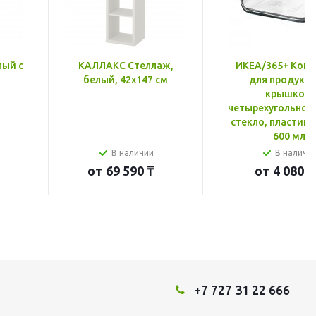
лый с
КАЛЛАКС Стеллаж,
ИКЕА/365+ Конт
белый, 42x147 см
для продукто
крышкой,
четырехугольной
стекло, пластик 
600 мл
В наличии
В наличи
от
69 590 ₸
от
4 080 ₸
+7 727 31 22 666