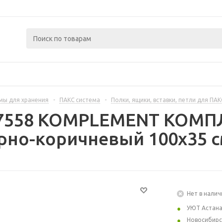
мы для хранения
-
ПАКС система
-
Полки, ящики, вставки, петли для ПАК
37558 KOMPLEMENT КОМ
ерно-коричневый 100x35 
Нет в налич
УЮТ Астан
Новосибирс