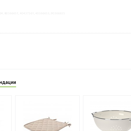
64, 80366651, 40437561, 40366653, 90366655
ндации