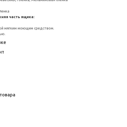
ленка
жняя часть ящика:
ой мягким моющим средством.
ью.
вке
НТ
товара