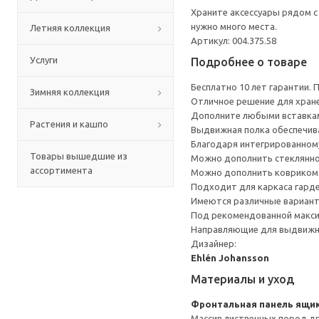
Храните аксессуары рядом 
нужно много места.
Летняя коллекция
Артикул: 004.375.58
Услуги
Подробнее о товаре
Бесплатно 10 лет гарантии.
Зимняя коллекция
Отличное решение для хран
Дополните любыми вставкам
Растения и кашпо
Выдвижная полка обеспечив
Благодаря интегрированному
Товары вышедшие из
Можно дополнить стеклянн
ассортимента
Можно дополнить ковриком 
Подходит для каркаса гарде
Имеются различные вариант
Под рекомендованной макси
Направляющие для выдвижно
Дизайнер:
Ehlén Johansson
Материалы и уход
Фронтальная панель ящик
Массив лиственных пород др