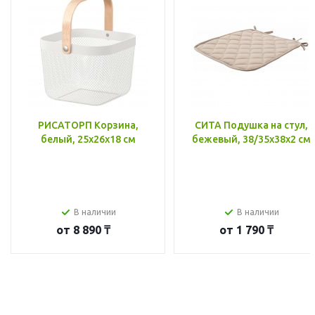
РИСАТОРП Корзина,
СИТА Подушка на стул,
белый, 25x26x18 см
бежевый, 38/35x38x2 см
В наличии
В наличии
от
8 890 ₸
от
1 790 ₸