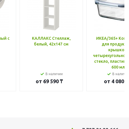
лый с
КАЛЛАКС Стеллаж,
ИКЕА/365+ Конт
белый, 42x147 см
для продукто
крышкой,
четырехугольной
стекло, пластик 
600 мл
В наличии
В наличи
от
69 590 ₸
от
4 080 ₸