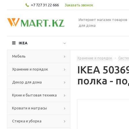
+7 727 31 22 666
Заказать звонок
Интернет магазин товаров
для дома
IKEA
Мебель
Хранение и порядок
-
Систе
IKEA 503
Хранение и порядок
полка - п
Декор для дома
Кухни и бытовая техника
Кровати и матрасы
Стирка и уборка