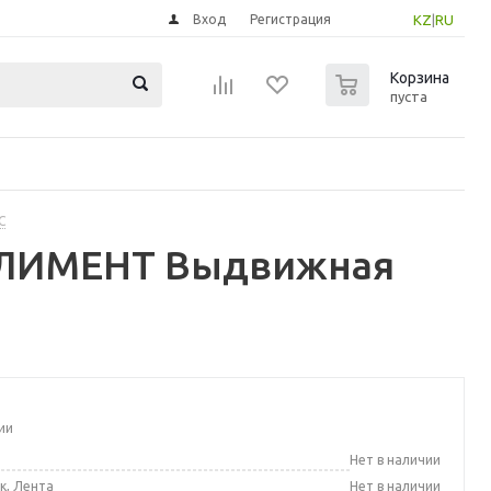
Вход
Регистрация
KZ
|
RU
0
Корзина
пуста
С
ПЛИМЕНТ Выдвижная
ии
а
Нет в наличии
к, Лента
Нет в наличии