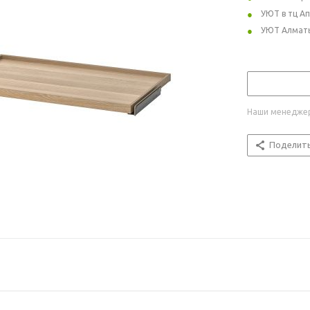
УЮТ в тц А
УЮТ Алмат
Наши менеджер
Поделит