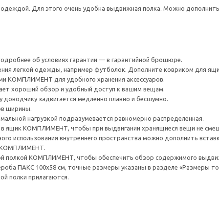
с одеждой. Для этого очень удобна выдвижная полка. Можно дополни
 Подробнее об условиях гарантии — в гарантийной брошюре.
ения легкой одежды, например футболок. Дополните ковриком для я
и КОМПЛИМЕНТ для удобного хранения аксессуаров.
ает хороший обзор и удобный доступ к вашим вещам.
 доводчику задвигается медленно плавно и бесшумно.
ов ширины.
мальной нагрузкой подразумевается равномерно распределенная.
в ящик КОМПЛИМЕНТ, чтобы при выдвигании хранящиеся вещи не смещ
го использования внутреннего пространства можно дополнить вставко
и КОМПЛИМЕНТ.
ой полкой КОМПЛИМЕНТ, чтобы обеспечить обзор содержимого выдвиж
роба ПАКС 100x58 см, точные размеры указаны в разделе «Размеры то
й полки прилагаются.