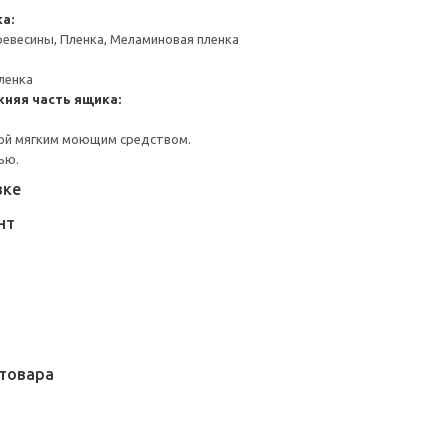
а:
евесины, Пленка, Меламиновая пленка
ленка
жняя часть ящика:
ой мягким моющим средством.
ью.
вке
НТ
товара