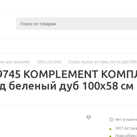
мы для хранения
-
ПАКС система
-
Полки, ящики, вставки, петли для ПАК
69745 KOMPLEMENT КОМ
од беленый дуб 100x58 см
Нет в налич
УЮТ Астан
Новосибирс