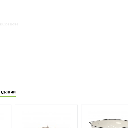
45, 30369746
ндации