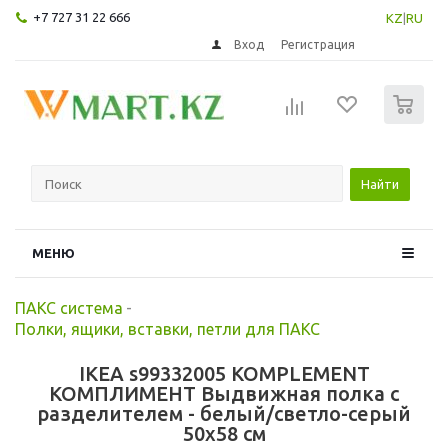
+7 727 31 22 666
KZ
|
RU
Вход
Регистрация
0
Найти
МЕНЮ
ПАКС система
-
Полки, ящики, вставки, петли для ПАКС
IKEA s99332005 KOMPLEMENT
КОМПЛИМЕНТ Выдвижная полка с
разделителем - белый/светло-серый
50x58 см