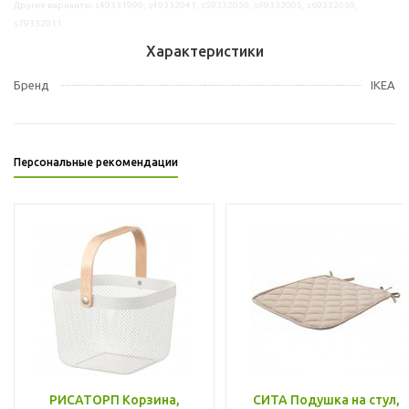
Другие варианты: s49331999, s49332041, s59332050, s99332005, s69332059,
s79332011
Характеристики
Бренд
IKEA
Персональные рекомендации
РИСАТОРП Корзина,
СИТА Подушка на стул,