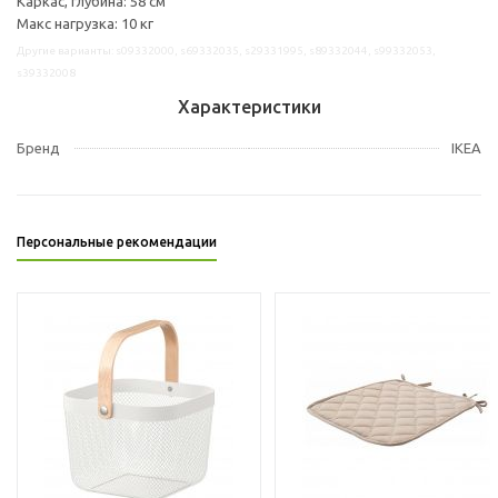
Каркас, глубина: 58 см
Макс нагрузка: 10 кг
Другие варианты: s09332000, s69332035, s29331995, s89332044, s99332053,
s39332008
Характеристики
Бренд
IKEA
Персональные рекомендации