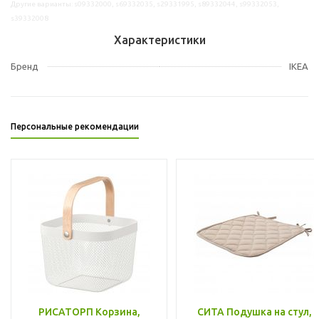
Другие варианты: s09332000, s69332035, s29331995, s89332044, s99332053,
s39332008
Характеристики
Бренд
IKEA
Персональные рекомендации
РИСАТОРП Корзина,
СИТА Подушка на стул,