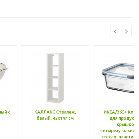
лый с
КАЛЛАКС Стеллаж,
ИКЕА/365+ Конт
белый, 42x147 см
для продукто
крышкой,
четырехугольной
стекло, пластик 