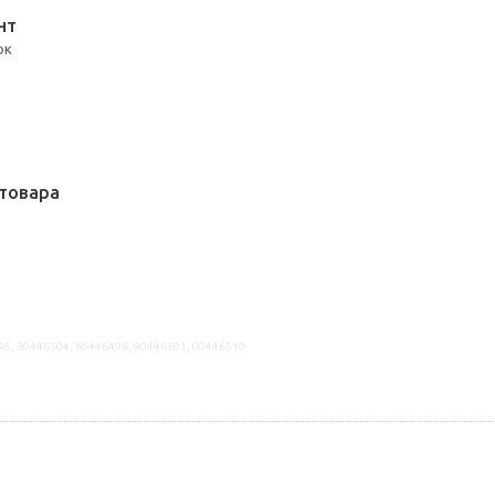
НТ
юк
товара
95, 30446504, 80446498, 90446501, 00446510