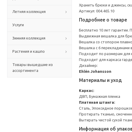
Хранить брюки и джинсы, скл
Артикул: 004.465.10
Летняя коллекция
Подробнее о товаре
Услуги
Бесплатно 10 лет гарантии.
Выдвижная вешалка для брю
Зимняя коллекция
Вешалка со стопором плавно
Вешалка с 6 перекладинами 
Растения и кашпо
Подходит по размерам для к
Подходит для каркаса гарде
Товары вышедшие из
Дизайнер:
ассортимента
Ehlén Johansson
Материалы и уход
Каркас:
ДВП, Бумажная пленка
Платяная штанга:
Сталь, Эпоксидное порошко
Протирать тканью, смоченн
Вытирать чистой сухой ткан
Информация об упако