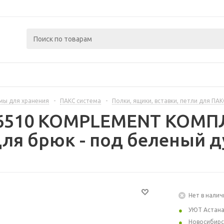
мы для хранения
-
ПАКС система
-
Полки, ящики, вставки, петли для ПАК
46510 KOMPLEMENT КОМ
ля брюк - под беленый д
Нет в налич
УЮТ Астан
Новосибирс