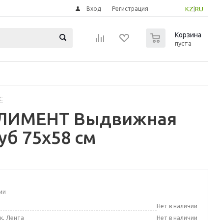
Вход
Регистрация
KZ
|
RU
0
Корзина
пуста
С
ПЛИМЕНТ Выдвижная
уб 75x58 см
ии
а
Нет в наличии
к, Лента
Нет в наличии