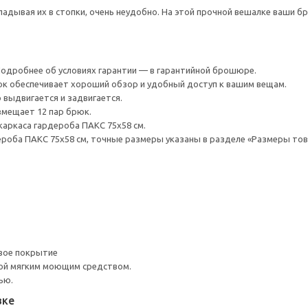
адывая их в стопки, очень неудобно. На этой прочной вешалке ваши бр
 Подробнее об условиях гарантии — в гарантийной брошюре.
к обеспечивает хороший обзор и удобный доступ к вашим вещам.
 выдвигается и задвигается.
вмещает 12 пар брюк.
аркаса гардероба ПАКС 75x58 см.
роба ПАКС 75x58 см, точные размеры указаны в разделе «Размеры тов
вое покрытие
ой мягким моющим средством.
ью.
вке