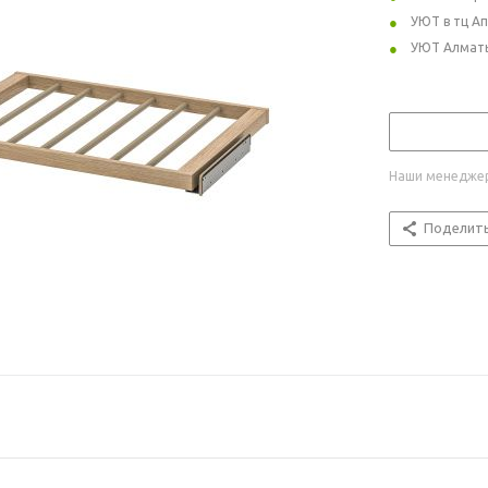
УЮТ в тц А
УЮТ Алмат
Наши менеджер
Поделит