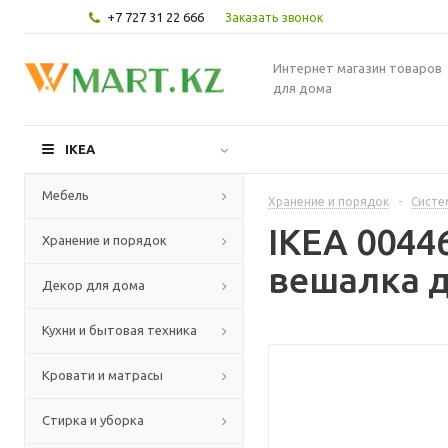
+7 727 31 22 666
Заказать звонок
Интернет магазин товаров
для дома
IKEA
Мебель
Хранение и порядок
-
Систе
IKEA 004
Хранение и порядок
вешалка д
Декор для дома
Кухни и бытовая техника
Кровати и матрасы
Стирка и уборка