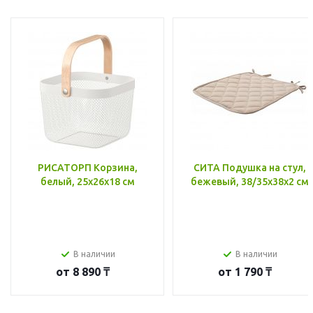
РИСАТОРП Корзина,
СИТА Подушка на стул,
белый, 25x26x18 см
бежевый, 38/35x38x2 см
В наличии
В наличии
от
8 890 ₸
от
1 790 ₸