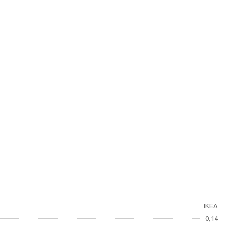
IKEA
0,14