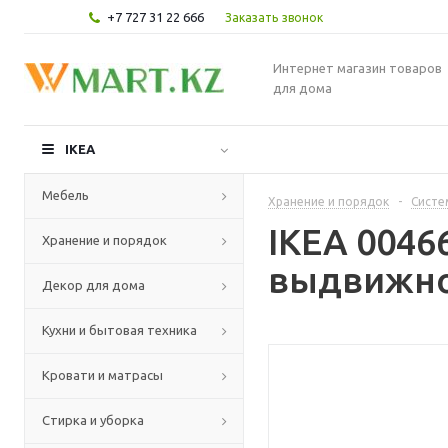
+7 727 31 22 666
Заказать звонок
Интернет магазин товаров
для дома
IKEA
Мебель
Хранение и порядок
-
Систе
IKEA 004
Хранение и порядок
выдвижной
Декор для дома
Кухни и бытовая техника
Кровати и матрасы
Стирка и уборка