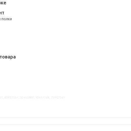
вке
НТ
 полки
товара
01, 40467567, 00466800, 10467564, 70467561