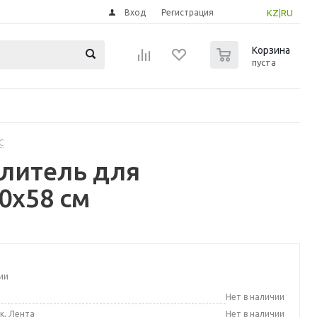
Вход
Регистрация
KZ
|
RU
0
Корзина
пуста
С
литель для
0x58 см
ии
а
Нет в наличии
к, Лента
Нет в наличии