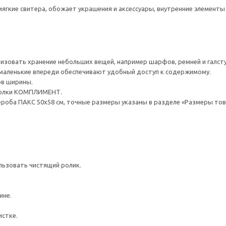
 мягкие свитера, обожает украшения и аксессуары, внутренние элем
изовать хранение небольших вещей, например шарфов, ремней и галсту
 маленькие впереди обеспечивают удобный доступ к содержимому.
ов ширины.
полки КОМПЛИМЕНТ.
роба ПАКС 50x58 см, точные размеры указаны в разделе «Размеры тов
льзовать чистящий ролик.
ине.
истке.