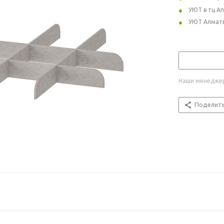
УЮТ в тц А
УЮТ Алмат
Наши менеджер
Поделит