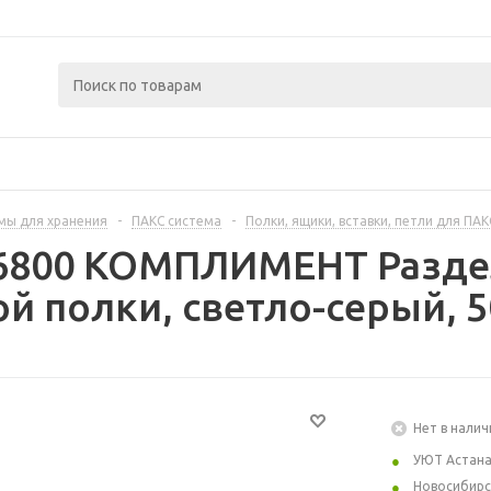
мы для хранения
-
ПАКС система
-
Полки, ящики, вставки, петли для ПАК
66800 КОМПЛИМЕНТ Разде
 полки, светло-серый, 5
Нет в налич
УЮТ Астан
Новосибирс