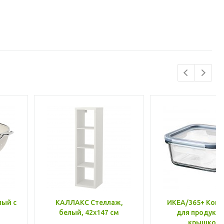
лый с
КАЛЛАКС Стеллаж,
ИКЕА/365+ Конт
белый, 42x147 см
для продукто
крышкой,