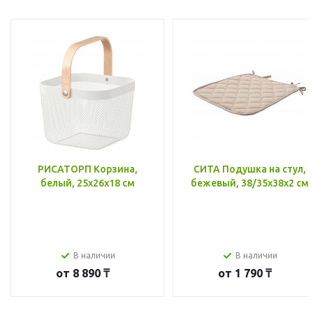
РИСАТОРП Корзина,
СИТА Подушка на стул,
белый, 25x26x18 см
бежевый, 38/35x38x2 см
В наличии
В наличии
от
8 890 ₸
от
1 790 ₸