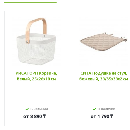
РИСАТОРП Корзина,
СИТА Подушка на стул,
белый, 25x26x18 см
бежевый, 38/35x38x2 см
В наличии
В наличии
от
8 890 ₸
от
1 790 ₸