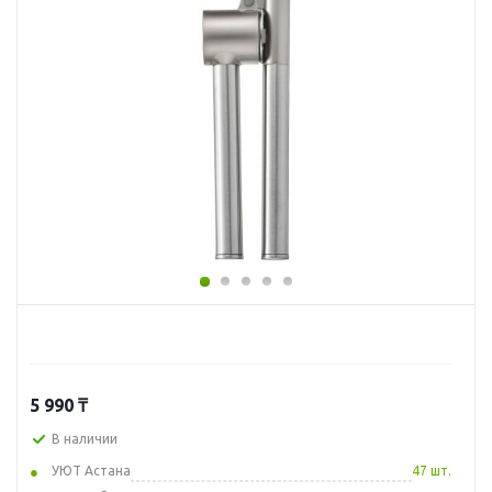
5 990
₸
В наличии
УЮТ Астана
47 шт.