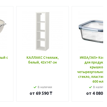
лый с
КАЛЛАКС Стеллаж,
ИКЕА/365+ Конт
белый, 42x147 см
для продукто
крышкой,
четырехугольной
стекло, пластик 
600 мл
В наличии
В наличи
от
69 590 ₸
от
4 080 ₸