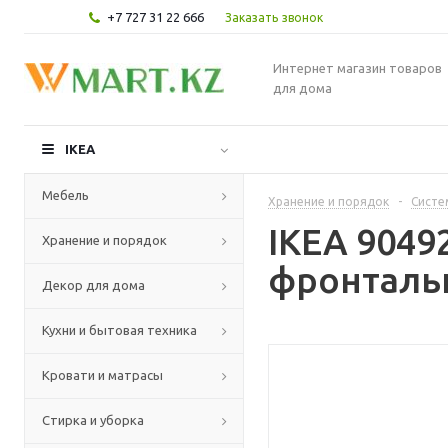
+7 727 31 22 666
Заказать звонок
Интернет магазин товаров
для дома
IKEA
Мебель
Хранение и порядок
-
Систе
IKEA 904
Хранение и порядок
фронтальн
Декор для дома
Кухни и бытовая техника
Кровати и матрасы
Стирка и уборка