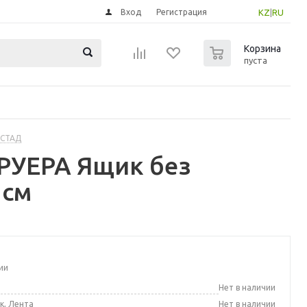
Вход
Регистрация
KZ
|
RU
0
Корзина
пуста
ОСТАД
РУЕРА Ящик без
 см
ии
а
Нет в наличии
к, Лента
Нет в наличии