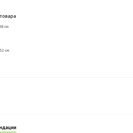
товара
38 см
52 см
ндации