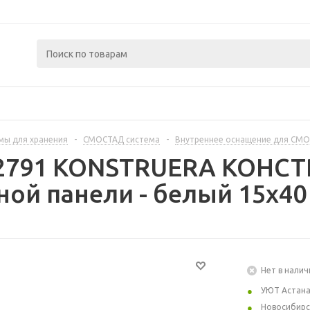
мы для хранения
-
СМОСТАД система
-
Внутреннее оснащение для СМ
92791 KONSTRUERA КОНСТ
ой панели - белый 15x40
Нет в налич
УЮТ Астан
Новосибирс