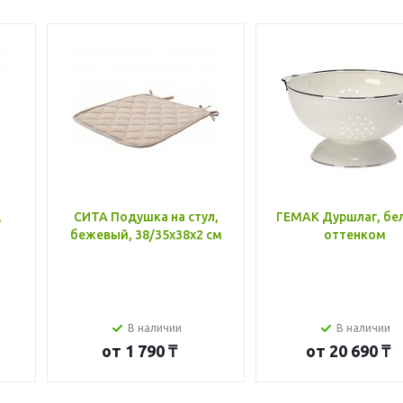
,
СИТА Подушка на стул,
ГЕМАК Дуршлаг, бе
бежевый, 38/35x38x2 см
оттенком
В наличии
В наличии
от
1 790 ₸
от
20 690 ₸