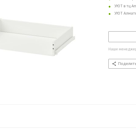
УЮТ в тц А
УЮТ Алмат
Наши менеджер
Поделит