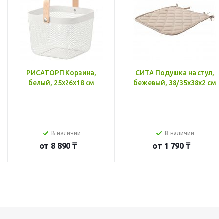
РИСАТОРП Корзина,
СИТА Подушка на стул,
белый, 25x26x18 см
бежевый, 38/35x38x2 см
В наличии
В наличии
от
8 890 ₸
от
1 790 ₸