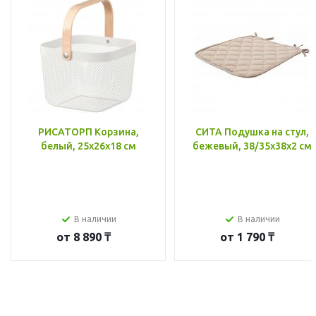
РИСАТОРП Корзина,
СИТА Подушка на стул,
белый, 25x26x18 см
бежевый, 38/35x38x2 см
В наличии
В наличии
от
8 890 ₸
от
1 790 ₸