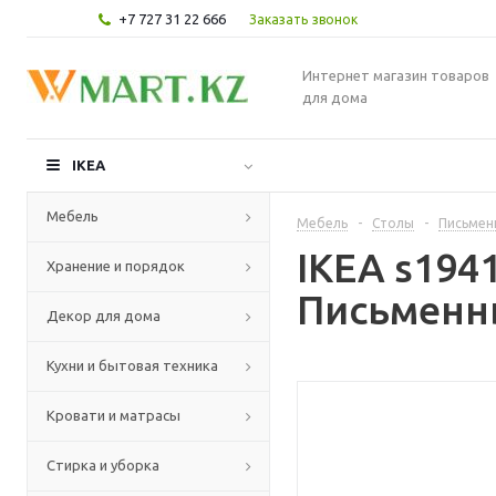
+7 727 31 22 666
Заказать звонок
Интернет магазин товаров
для дома
IKEA
Мебель
Мебель
-
Столы
-
Письмен
IKEA s19
Хранение и порядок
Письменны
Декор для дома
Кухни и бытовая техника
Кровати и матрасы
Стирка и уборка