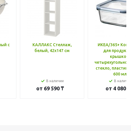
лый с
КАЛЛАКС Стеллаж,
ИКЕА/365+ Конт
белый, 42x147 см
для продукто
крышкой,
четырехугольной
стекло, пластик 
600 мл
В наличии
В наличи
от
69 590 ₸
от
4 080 ₸