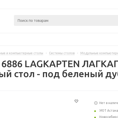
ные и компьютерные столы
-
Системы столов
-
Модульные компьютер
416886 LAGKAPTEN ЛАГКА
й стол - под беленый ду
Нет в налич
УЮТ Астан
Новосибирс