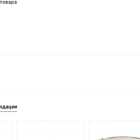
товара
ндации