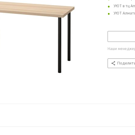
УЮТ в тц А
УЮТ Алмат
Наши менеджер
Поделит