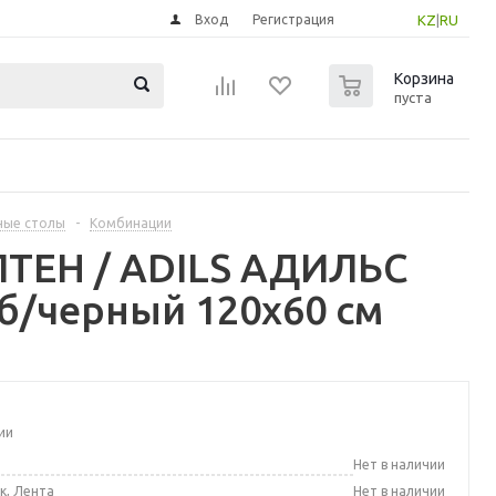
Вход
Регистрация
KZ
|
RU
0
Корзина
пуста
ные столы
-
Комбинации
ПТЕН / ADILS АДИЛЬС
б/черный 120x60 см
ии
а
Нет в наличии
к, Лента
Нет в наличии