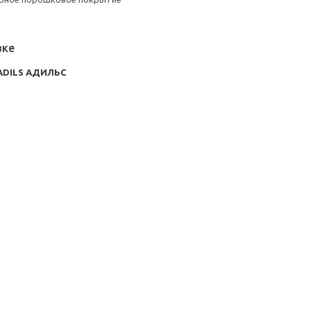
вке
ADILS АДИЛЬС