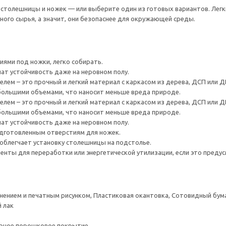
толешницы и ножек — или выберите один из готовых вариантов. Легки
ого сырья, а значит, они безопаснее для окружающей среды.
ями под ножки, легко собирать.
ат устойчивость даже на неровном полу.
лем – это прочный и легкий материал с каркасом из дерева, ДСП или Д
большими объемами, что наносит меньше вреда природе.
лем – это прочный и легкий материал с каркасом из дерева, ДСП или Д
большими объемами, что наносит меньше вреда природе.
ат устойчивость даже на неровном полу.
одготовленным отверстиям для ножек.
облегчает установку столешницы на подстолье.
нты для переработки или энергетической утилизации, если это предус
снением и печатным рисунком, Пластиковая окантовка, Сотовидный бум
 лак
ерное порошковое покрытие