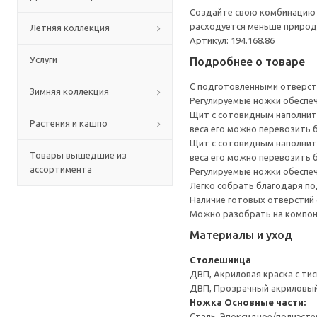
Создайте свою комбинацию с
расходуется меньше природн
Летняя коллекция
Артикул: 194.168.86
Услуги
Подробнее о товаре
С подготовленными отверсти
Зимняя коллекция
Регулируемые ножки обеспеч
Щит с сотовидным наполните
Растения и кашпо
веса его можно перевозить 
Щит с сотовидным наполните
Товары вышедшие из
веса его можно перевозить 
ассортимента
Регулируемые ножки обеспеч
Легко собрать благодаря п
Наличие готовых отверстий 
Можно разобрать на компоне
Материалы и уход
Столешница
ДВП, Акриловая краска с ти
ДВП, Прозрачный акриловый
Ножка
Основные части:
Сталь, Эпоксидное/полиэст