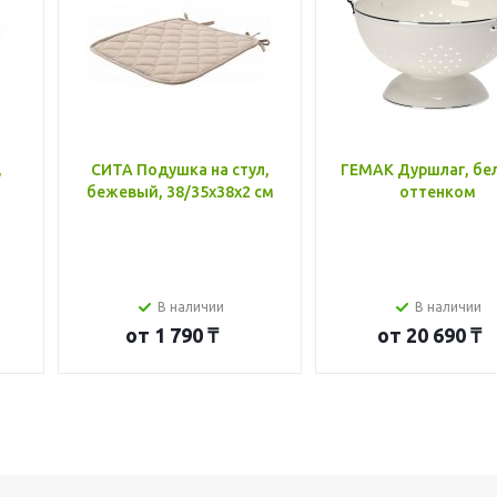
,
СИТА Подушка на стул,
ГЕМАК Дуршлаг, бе
бежевый, 38/35x38x2 см
оттенком
В наличии
В наличии
от
1 790 ₸
от
20 690 ₸