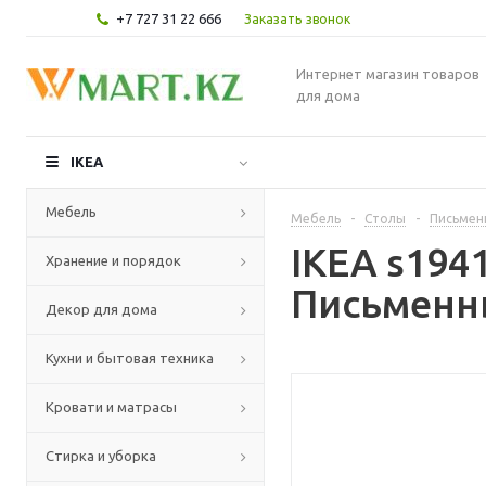
+7 727 31 22 666
Заказать звонок
Интернет магазин товаров
для дома
IKEA
Мебель
Мебель
-
Столы
-
Письмен
IKEA s19
Хранение и порядок
Письменны
Декор для дома
Кухни и бытовая техника
Кровати и матрасы
Стирка и уборка