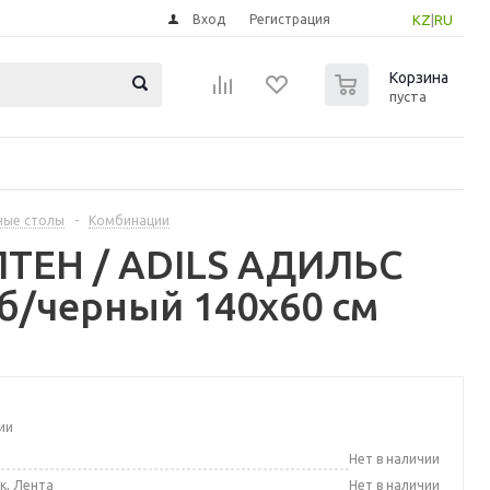
Вход
Регистрация
KZ
|
RU
0
Корзина
пуста
ные столы
-
Комбинации
ПТЕН / ADILS АДИЛЬС
б/черный 140x60 см
ии
а
Нет в наличии
к, Лента
Нет в наличии