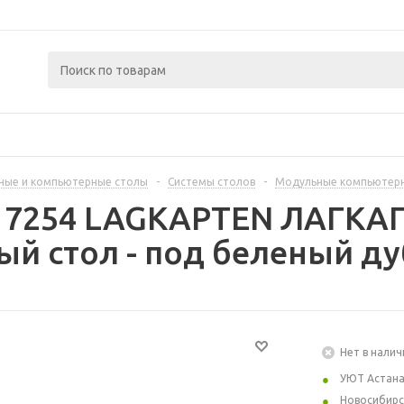
ные и компьютерные столы
-
Системы столов
-
Модульные компьютер
417254 LAGKAPTEN ЛАГКА
й стол - под беленый ду
Нет в налич
УЮТ Астан
Новосибирс