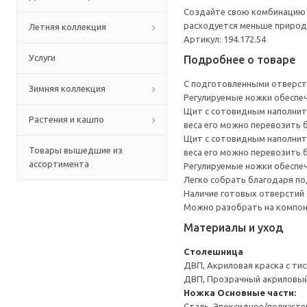
Создайте свою комбинацию с
расходуется меньше природн
Летняя коллекция
Артикул: 194.172.54
Услуги
Подробнее о товаре
С подготовленными отверсти
Зимняя коллекция
Регулируемые ножки обеспеч
Щит с сотовидным наполните
Растения и кашпо
веса его можно перевозить 
Щит с сотовидным наполните
Товары вышедшие из
веса его можно перевозить 
ассортимента
Регулируемые ножки обеспеч
Легко собрать благодаря п
Наличие готовых отверстий 
Можно разобрать на компоне
Материалы и уход
Столешница
ДВП, Акриловая краска с ти
ДВП, Прозрачный акриловый
Ножка
Основные части:
Сталь, Эпоксидное/полиэст