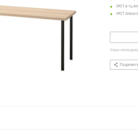
УЮТ в тц А
УЮТ Алмат
Наши менеджер
Поделит