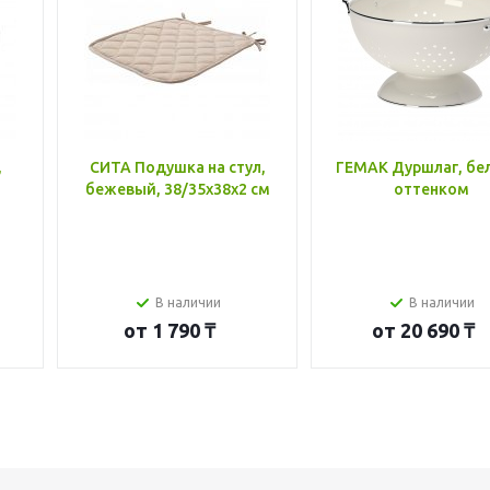
,
СИТА Подушка на стул,
ГЕМАК Дуршлаг, бе
бежевый, 38/35x38x2 см
оттенком
В наличии
В наличии
от
1 790 ₸
от
20 690 ₸