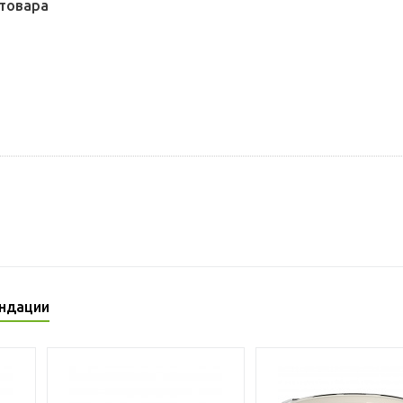
товара
ндации