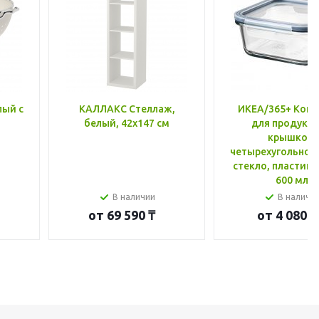
лый с
КАЛЛАКС Стеллаж,
ИКЕА/365+ Конт
белый, 42x147 см
для продукто
крышкой,
четырехугольной
стекло, пластик 
600 мл
В наличии
В наличи
от
69 590 ₸
от
4 080 ₸