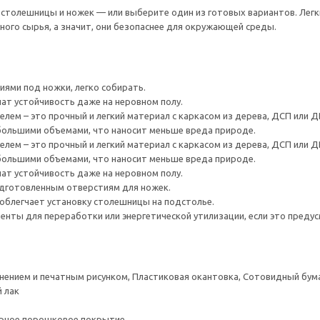
толешницы и ножек — или выберите один из готовых вариантов. Легки
ого сырья, а значит, они безопаснее для окружающей среды.
ями под ножки, легко собирать.
ат устойчивость даже на неровном полу.
лем – это прочный и легкий материал с каркасом из дерева, ДСП или Д
большими объемами, что наносит меньше вреда природе.
лем – это прочный и легкий материал с каркасом из дерева, ДСП или Д
большими объемами, что наносит меньше вреда природе.
ат устойчивость даже на неровном полу.
одготовленным отверстиям для ножек.
облегчает установку столешницы на подстолье.
нты для переработки или энергетической утилизации, если это предус
снением и печатным рисунком, Пластиковая окантовка, Сотовидный бум
 лак
ерное порошковое покрытие